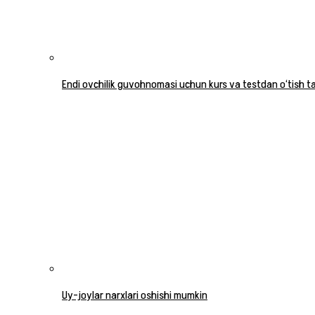
Endi ovchilik guvohnomasi uchun kurs va testdan o‘tish tal
Uy-joylar narxlari oshishi mumkin