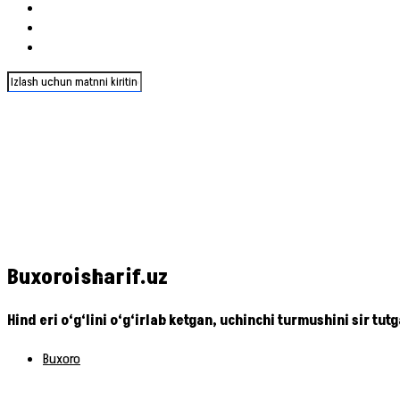
Buxoroisharif.uz
Hind eri o‘g‘lini o‘g‘irlab ketgan, uchinchi turmushini sir 
Buxoro