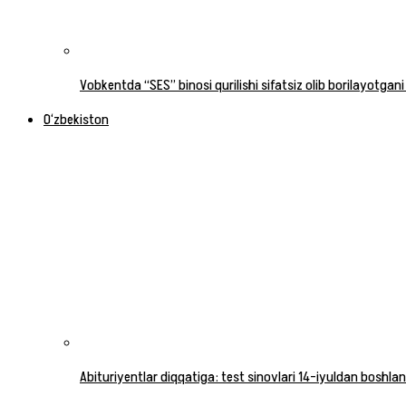
Vobkentda “SES” binosi qurilishi sifatsiz olib borilayotgani
O‘zbekiston
Abituriyentlar diqqatiga: test sinovlari 14-iyuldan boshlan