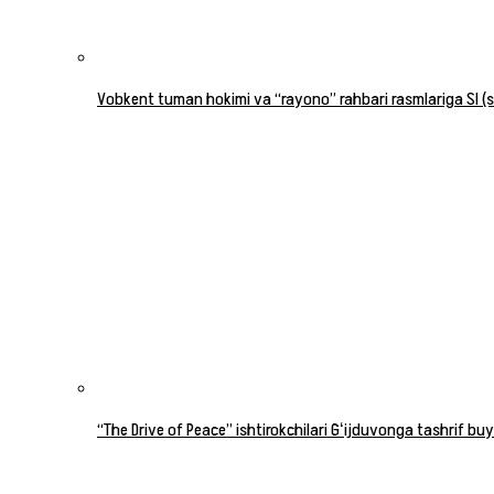
Vobkent tuman hokimi va “rayono” rahbari rasmlariga SI (su
“The Drive of Peace” ishtirokchilari Gʻijduvonga tashrif buy