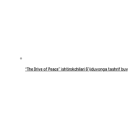
“The Drive of Peace” ishtirokchilari Gʻijduvonga tashrif buy