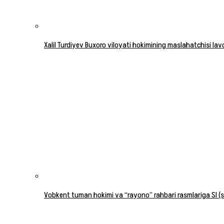
Xalil Turdiyev Buxoro viloyati hokimining maslahatchisi la
Vobkent tuman hokimi va “rayono” rahbari rasmlariga SI (su