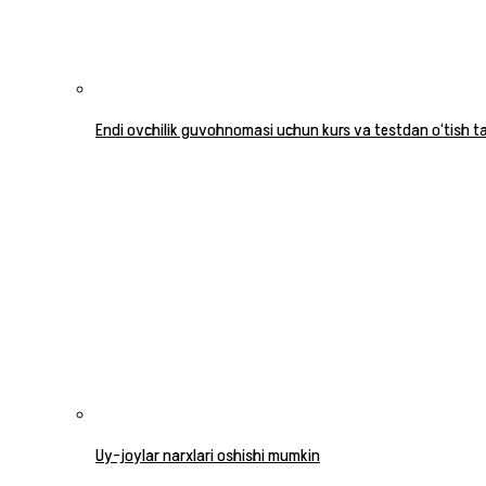
Endi ovchilik guvohnomasi uchun kurs va testdan o‘tish tal
Uy-joylar narxlari oshishi mumkin