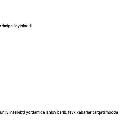
vozimiga tayinlandi
n‘iy intellekt) yordamida ishlov berib, feyk xabarlar tarqatilmoqda