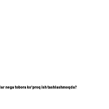
lar nega tobora ko‘proq ish tashlashmoqda?