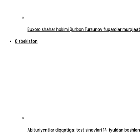
Buxoro shahar hokimi Qurbon Tursunov fuqarolar murojaatla
O‘zbekiston
Abituriyentlar diqqatiga: test sinovlari 14-iyuldan boshlan