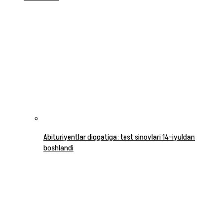
Abituriyentlar diqqatiga: test sinovlari 14-iyuldan
boshlandi