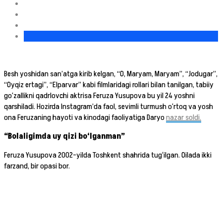
Besh yoshidan san’atga kirib kelgan, “O, Maryam, Maryam”, “Jodugar”,
“Oyqiz ertagi”, “Elparvar” kabi filmlaridagi rollari bilan tanilgan, tabiiy
go‘zallikni qadrlovchi aktrisa Feruza Yusupova bu yil 24 yoshni
qarshiladi. Hozirda Instagram’da faol, sevimli turmush o‘rtoq va yosh
ona Feruzaning hayoti va kinodagi faoliyatiga Daryo
nazar soldi.
“Bolaligimda uy qizi bo‘lganman”
Feruza Yusupova 2002-yilda Toshkent shahrida tug‘ilgan. Oilada ikki
farzand, bir opasi bor.