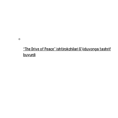
“The Drive of Peace” ishtirokchilari Gʻijduvonga tashrif
buyurdi