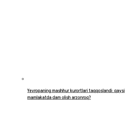
Yevropaning mashhur kurortlari taqqoslandi: qaysi
mamlakatda dam olish arzonroq?