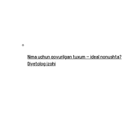
Nima uchun qovurilgan tuxum — ideal nonushta?
Diyetolog izohi