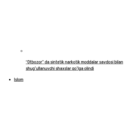
“Otbozor” da sintetik narkotik moddalar savdosi bilan
shugʻullanuvchi shaxslar qoʻlga olindi
Islom