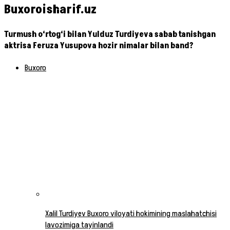
Buxoroisharif.uz
Turmush o‘rtog‘i bilan Yulduz Turdiyeva sabab tanishgan
aktrisa Feruza Yusupova hozir nimalar bilan band?
Buxoro
Xalil Turdiyev Buxoro viloyati hokimining maslahatchisi
lavozimiga tayinlandi