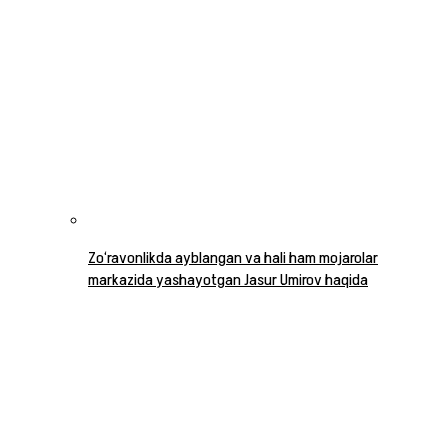
Zo‘ravonlikda ayblangan va hali ham mojarolar
markazida yashayotgan Jasur Umirov haqida