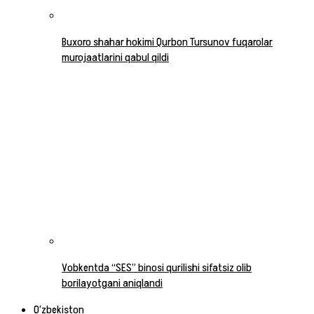
Buxoro shahar hokimi Qurbon Tursunov fuqarolar
murojaatlarini qabul qildi
Vobkentda “SES” binosi qurilishi sifatsiz olib
borilayotgani aniqlandi
O‘zbekiston