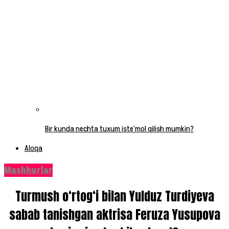
Bir kunda nechta tuxum iste’mol qilish mumkin?
Aloqa
Mashhurlar
Turmush o‘rtog‘i bilan Yulduz Turdiyeva
sabab tanishgan aktrisa Feruza Yusupova