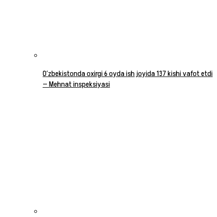
O‘zbekistonda oxirgi 6 oyda ish joyida 137 kishi vafot etdi
— Mehnat inspeksiyasi