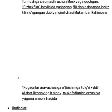
Turmushga chiqmaslik uchun Moskvaga qochgan,
“O‘zbekfilm” hovlisida yashagan, 50 dan oshganda ingliz
tilini o‘rgangan dublyaj qirolichasi Mukambar Rahimova
“Nogironlar aravachasiga o‘tirishimga to‘g‘ri keldi”:
Alisher Uzoqov og‘ir sinov, mukofotlanish orzusi va
yagona armoni haqida
Hodisalar