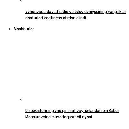
Vengriyada davlat radio va televideniyesining yangiliklar
dasturlari vaqtincha efirdan olindi
Mashhurlar
O‘zbekistonning eng qimmat vaynerlaridan biri Bobur
Mansurovning muvaffaqiyat hikoyasi