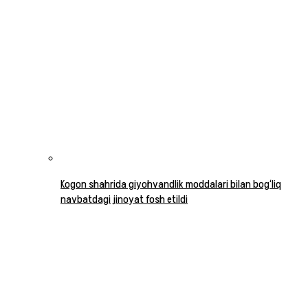
Kogon shahrida giyohvandlik moddalari bilan bog‘liq
navbatdagi jinoyat fosh etildi