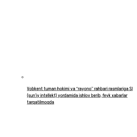
Vobkent tuman hokimi va “rayono” rahbari rasmlariga SI
(sun‘iy intellekt) yordamida ishlov berib, feyk xabarlar
tarqatilmoqda