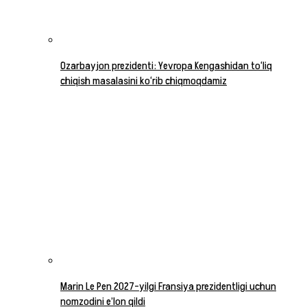
Ozarbayjon prezidenti: Yevropa Kengashidan to‘liq
chiqish masalasini ko‘rib chiqmoqdamiz
Marin Le Pen 2027-yilgi Fransiya prezidentligi uchun
nomzodini e’lon qildi