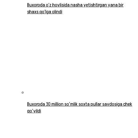
Buxoroda o‘z hovlisida nasha yetishtirgan yana bir
shaxs qo‘lga olindi
Buxoroda 30 million soʻmlik soxta pullar savdosiga chek
qoʻyildi