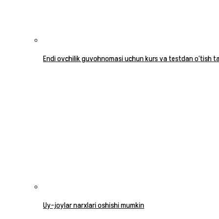
Endi ovchilik guvohnomasi uchun kurs va testdan o‘tish tal
Uy-joylar narxlari oshishi mumkin