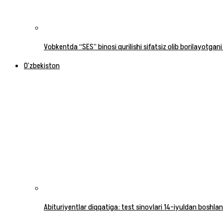
Vobkentda “SES” binosi qurilishi sifatsiz olib borilayotgani
O‘zbekiston
Abituriyentlar diqqatiga: test sinovlari 14-iyuldan boshlan