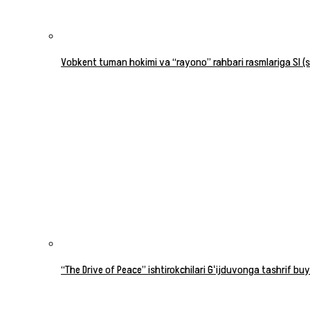
Vobkent tuman hokimi va “rayono” rahbari rasmlariga SI (su
“The Drive of Peace” ishtirokchilari Gʻijduvonga tashrif buy