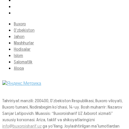
Buxoro
O‘zbekiston
Jahon
Mashhurlar
Hodisalar
Islom
Salomatlik
Aloqa
Tahririyat manzili: 200400, O‘zbekiston Respublikasi, Buxoro viloyati,
Buxoro tumani, Nodirabegim ko‘chasi, 14-uy. Bosh muharrir: Nazarov
Sanjar Latipovich. Muassis: “Buxoroisharif UZ Axborot xizmati”
xususiy korxonasi. Ariza, taklif va shikoyatlaringizni
info@buxoroisharif.uz
ga yoʻllang. Joylashtirilgan maʼlumotlardan