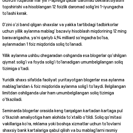
oluvchi fuqarolar har yili 1-aprelga qadar daromad deklaratsiyasini
topshirishi va hisoblangan 12 foizlik daromad solig‘ini 1-iyungacha
to‘lashi kerak.
O‘zini o‘zi band qilgan shaxslar va yakka tartibdagi tadbirkorlar
uchun yillik aylanma mablag‘ bazaviy hisoblash miqdorining 12 ming
baravarigacha, ya’ni qariyb 4,94 milliard so‘mgacha bo‘lsa,
aylanmadan 1 foiz miqdorida soliq to‘lanadi.
Yillik aylanma ushbu chegaradan oshganda esa blogerlar qo‘shilgan
qiymat solig‘i va foyda solig‘i to‘lanadigan umumbelgilangan soliq
tizimiga o‘tadi.
Yuridik shaxs sifatida faoliyat yuritayotgan blogerlar esa aylanma
mablag‘laridan 4 foiz miqdorida aylanma solig‘i to‘laydi. Belgilangan
limitdan oshilganda ular ham umumbelgilangan soliq tizimiga
o‘tkaziladi.
Seminarda blogerlar orasida keng tarqalgan kartadan kartaga pul
o‘tkazish amaliyotiga ham alohida to‘xtalib o‘tildi. Soliq qo‘mitasi
vakillariga ko‘ra, reklama yoki boshqa xizmatlar uchun to‘lovlarni
shaxsiy bank kartalariga qabul qilish va bu mablag‘larni rasmiy