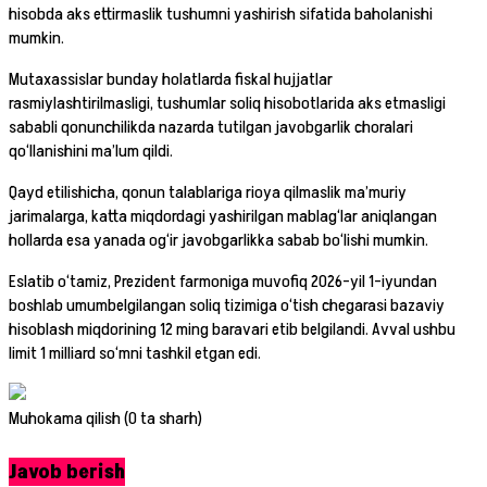
hisobda aks ettirmaslik tushumni yashirish sifatida baholanishi
mumkin.
Mutaxassislar bunday holatlarda fiskal hujjatlar
rasmiylashtirilmasligi, tushumlar soliq hisobotlarida aks etmasligi
sababli qonunchilikda nazarda tutilgan javobgarlik choralari
qo‘llanishini ma’lum qildi.
Qayd etilishicha, qonun talablariga rioya qilmaslik ma’muriy
jarimalarga, katta miqdordagi yashirilgan mablag‘lar aniqlangan
hollarda esa yanada og‘ir javobgarlikka sabab bo‘lishi mumkin.
Eslatib o‘tamiz, Prezident farmoniga muvofiq 2026-yil 1-iyundan
boshlab umumbelgilangan soliq tizimiga o‘tish chegarasi bazaviy
hisoblash miqdorining 12 ming baravari etib belgilandi. Avval ushbu
limit 1 milliard so‘mni tashkil etgan edi.
Muhokama qilish (0 ta sharh)
Javob berish