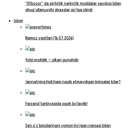
“Otbozor” da sintetik narkotik moddalar savdosi bilan
shugʻullanuvchi shaxslar qoʻlga olindi
Islom
Namoz vaqtlari (16.07.2026)
Yolg‘onchilik — ulkan gunohdir
Jannatning hidi ham nasib etmaydigan kimsalar kilar?
Farzand tarbiyasida ogoh bo‘laylik!
Sen o‘z birodaringni yomon ko‘rgan narsasi bilan