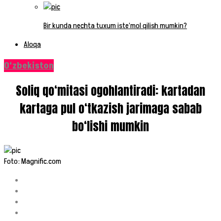
Bir kunda nechta tuxum iste’mol qilish mumkin?
Aloqa
O‘zbekiston
Soliq qo‘mitasi ogohlantiradi: kartadan
kartaga pul o‘tkazish jarimaga sabab
bo‘lishi mumkin
Foto: Magnific.com