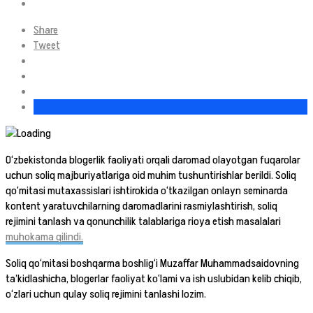
Share
Tweet
O‘zbekistonda blogerlik faoliyati orqali daromad olayotgan fuqarolar
uchun soliq majburiyatlariga oid muhim tushuntirishlar berildi. Soliq
qo‘mitasi mutaxassislari ishtirokida o‘tkazilgan onlayn seminarda
kontent yaratuvchilarning daromadlarini rasmiylashtirish, soliq
rejimini tanlash va qonunchilik talablariga rioya etish masalalari
muhokama qilindi.
Soliq qo‘mitasi boshqarma boshlig‘i Muzaffar Muhammadsaidovning
ta’kidlashicha, blogerlar faoliyat ko‘lami va ish uslubidan kelib chiqib,
o‘zlari uchun qulay soliq rejimini tanlashi lozim.