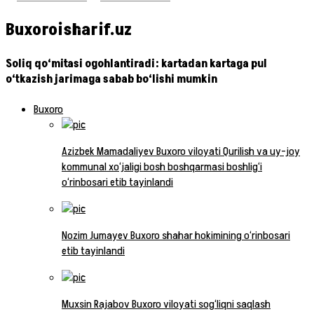
Buxoroisharif.uz
Soliq qo‘mitasi ogohlantiradi: kartadan kartaga pul
o‘tkazish jarimaga sabab bo‘lishi mumkin
Buxoro
Azizbek Mamadaliyev Buxoro viloyati Qurilish va uy-joy
kommunal xo‘jaligi bosh boshqarmasi boshlig‘i
o‘rinbosari etib tayinlandi
Nozim Jumayev Buxoro shahar hokimining o‘rinbosari
etib tayinlandi
Muxsin Rajabov Buxoro viloyati sog‘liqni saqlash