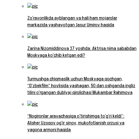
Zo‘ravonlikda ayblangan va hali ham mojarolar
markazida yashayotgan Jasur Umirov haqida
Zarina Nizomiddinova 37 yoshda: Aktrisa nima sababdan
Moskvaga ko‘chib ketgan edi?
Turmushga chiqmaslik uchun Moskvaga qochgan,
“O‘zbekfilm” hovlisida yashagan, 50 dan oshganda ingliz
tilini o‘rgangan dublyaj qirolichasi Mukambar Rahimova
“Nogironlar aravachasiga o‘tirishimga to‘g‘ri keldi”:
Alisher Uzoqov og‘ir sinov, mukofotlanish orzusi va
yagona armoni haqida