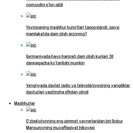
nomzodini e’lon qildi
Yevropaning mashhur kurortlari taqqoslandi: qaysi
mamlakatda dam olish arzonroq?
Germaniyada havo harorati dam olish kunlari 38
darajagacha ko‘tarilishi mumkin
Vengriyada davlat radio va televideniyesining yangiliklar
dasturlari vaqtincha efirdan olindi
Mashhurlar
O‘zbekistonning eng qimmat vaynerlaridan biri Bobur
Mansurovning muvaffaqiyat hikoyasi