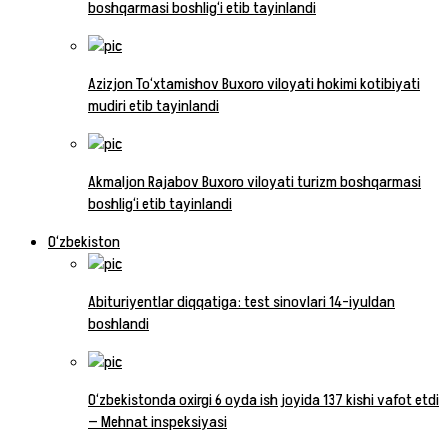
boshqarmasi boshlig‘i etib tayinlandi
Azizjon To‘xtamishov Buxoro viloyati hokimi kotibiyati
mudiri etib tayinlandi
Akmaljon Rajabov Buxoro viloyati turizm boshqarmasi
boshlig‘i etib tayinlandi
O‘zbekiston
Abituriyentlar diqqatiga: test sinovlari 14-iyuldan
boshlandi
O‘zbekistonda oxirgi 6 oyda ish joyida 137 kishi vafot etdi
— Mehnat inspeksiyasi