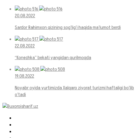
20.08.2022
Sardor Rahimxon qizining sog‘lig‘i haqida ma’lumot berdi
22.08.2022
“Konechka” bekati yangidan qurilmoqda
19.08.2022
Noyabr oyida yurtimizda Xalqaro ziyorat turizmi haftaligi bo‘lib
o‘tadi