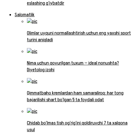
eslashing g‘iybatdir
Salomatlik
Olimlar uyquni normallashtirish uchun eng yaxshi sport
turini aniqladi
Nima uchun qovurilgan tuxum — ideal nonushta?
Diyetolog izohi
Qimmatbaho kremlardan ham samaraliroq: har tong
bajarilishi shart bo‘lgan 5 ta foydali odat
Chidab bo‘lmas tish og‘rig‘ini qoldiruvchi 7 ta xalqona
usul