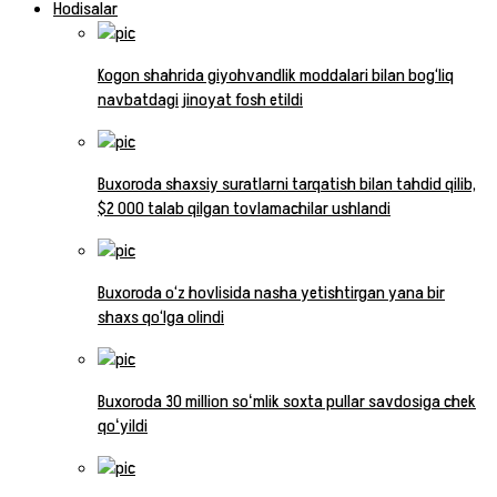
Hodisalar
Kogon shahrida giyohvandlik moddalari bilan bog‘liq
navbatdagi jinoyat fosh etildi
Buxoroda shaxsiy suratlarni tarqatish bilan tahdid qilib,
$2 000 talab qilgan tovlamachilar ushlandi
Buxoroda o‘z hovlisida nasha yetishtirgan yana bir
shaxs qo‘lga olindi
Buxoroda 30 million soʻmlik soxta pullar savdosiga chek
qoʻyildi