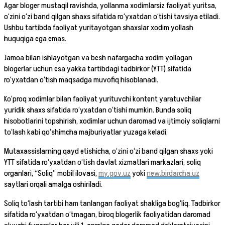
Agar bloger mustaqil ravishda, yollanma xodimlarsiz faoliyat yuritsa,
o‘zini o‘zi band qilgan shaxs sifatida ro‘yxatdan o‘tishi tavsiya etiladi.
Ushbu tartibda faoliyat yuritayotgan shaxslar xodim yollash
huquqiga ega emas.
Jamoa bilan ishlayotgan va besh nafargacha xodim yollagan
blogerlar uchun esa yakka tartibdagi tadbirkor (YTT) sifatida
ro‘yxatdan o‘tish maqsadga muvofiq hisoblanadi.
Ko‘proq xodimlar bilan faoliyat yurituvchi kontent yaratuvchilar
yuridik shaxs sifatida ro‘yxatdan o‘tishi mumkin. Bunda soliq
hisobotlarini topshirish, xodimlar uchun daromad va ijtimoiy soliqlarni
to‘lash kabi qo‘shimcha majburiyatlar yuzaga keladi.
Mutaxassislarning qayd etishicha, o‘zini o‘zi band qilgan shaxs yoki
YTT sifatida ro‘yxatdan o‘tish davlat xizmatlari markazlari, soliq
organlari, “Soliq” mobil ilovasi,
my.gov.uz
yoki
new.birdarcha.uz
saytlari orqali amalga oshiriladi.
Soliq to‘lash tartibi ham tanlangan faoliyat shakliga bog‘liq. Tadbirkor
sifatida ro‘yxatdan o‘tmagan, biroq blogerlik faoliyatidan daromad