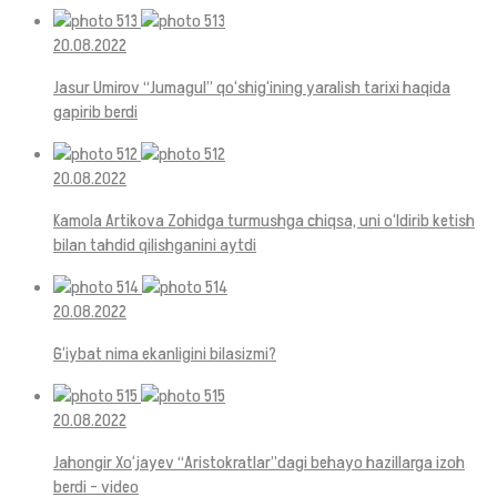
20.08.2022
Jasur Umirov “Jumagul” qo‘shig‘ining yaralish tarixi haqida
gapirib berdi
20.08.2022
Kamola Artikova Zohidga turmushga chiqsa, uni o‘ldirib ketish
bilan tahdid qilishganini aytdi
20.08.2022
G‘iybat nima ekanligini bilasizmi?
20.08.2022
Jahongir Xo‘jayev “Aristokratlar”dagi behayo hazillarga izoh
berdi – video