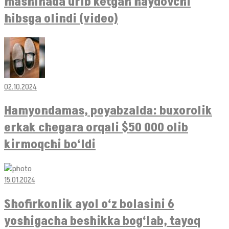
mashinada urib ketgan haydovchi
hibsga olindi (video)
02.10.2024
Hamyondamas, poyabzalda: buxorolik
erkak chegara orqali $50 000 olib
kirmoqchi bo‘ldi
15.01.2024
Shofirkonlik ayol o‘z bolasini 6
yoshigacha beshikka bog‘lab, tayoq