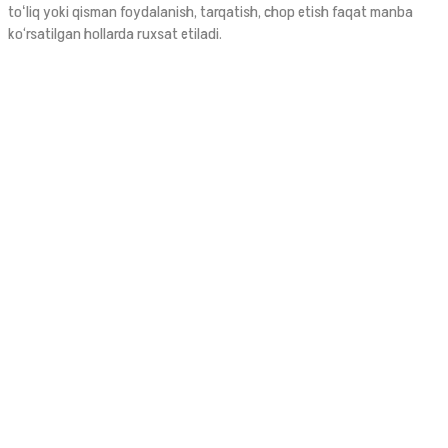
toʻliq yoki qisman foydalanish, tarqatish, chop etish faqat manba
ko‘rsatilgan hollarda ruxsat etiladi.
© 2026. Ushbu sayt OAV sifatida Oʻzbekiston Respublikasi Prezidenti
Administratsiyasi huzuridagi AOKA dan 1394 raqami bilan 2021-yilda
ro‘yxatdan o‘tgan.