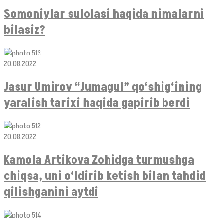
Somoniylar sulolasi haqida nimalarni
bilasiz?
20.08.2022
Jasur Umirov “Jumagul” qo‘shig‘ining
yaralish tarixi haqida gapirib berdi
20.08.2022
Kamola Artikova Zohidga turmushga
chiqsa, uni o‘ldirib ketish bilan tahdid
qilishganini aytdi