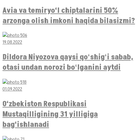
Avia va temiryo‘l chiptalarini 50%
arzonga olish imkoni haqida bilasizmi?
19.08.2022
Dildora Niyozova qaysi qoʻshigʻi sabab,
otasi undan norozi boʻlganini aytdi
01.09.2022
O‘zbekiston Respublikasi
Mustaqilligining 31 yilligiga
bag‘ishlanadi