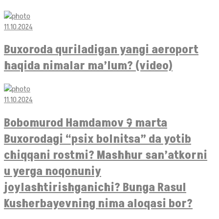
11.10.2024
Buxoroda quriladigan yangi aeroport
haqida nimalar ma’lum? (video)
11.10.2024
Bobomurod Hamdamov 9 marta
Buxorodagi “psix bolnitsa” da yotib
chiqqani rostmi? Mashhur san’atkorni
u yerga noqonuniy
joylashtirishganichi? Bunga Rasul
Kusherbayevning nima aloqasi bor?