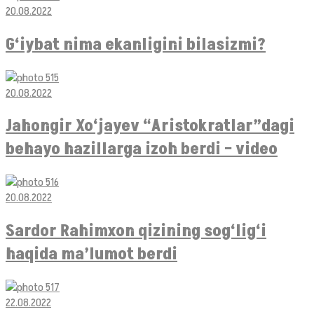
20.08.2022
G‘iybat nima ekanligini bilasizmi?
20.08.2022
Jahongir Xo‘jayev “Aristokratlar”dagi
behayo hazillarga izoh berdi – video
20.08.2022
Sardor Rahimxon qizining sog‘lig‘i
haqida ma’lumot berdi
22.08.2022