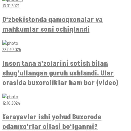
13.01.2021
O‘zbekistonda qamoqxonalar va
mahkumlar soni ochiqlandi
22.09.2025
Inson tana a’zolarini sotish bilan
shug‘ullangan guruh ushlandi. Ular
orasida buxoroliklar ham bor (video)
12.10.2024
Karayevlar ishi yohud Buxoroda
odamxo‘rlar oilasi bo‘lganmi?