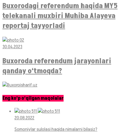
Buxorodagi referendum haqida MY5
telekanali muxbiri Muhiba Alayeva
reportaj tayyorladi
30.04.2023
Buxoroda referendum jarayonlari
qanday o‘tmoqda?
Eng ko‘p o‘qilgan maqolalar
20.08.2022
Somoniylar sulolasi haqida nimalarni bilasiz?