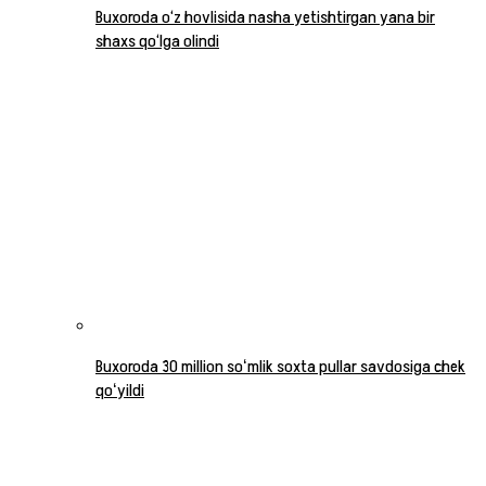
Buxoroda o‘z hovlisida nasha yetishtirgan yana bir
shaxs qo‘lga olindi
Buxoroda 30 million soʻmlik soxta pullar savdosiga chek
qoʻyildi