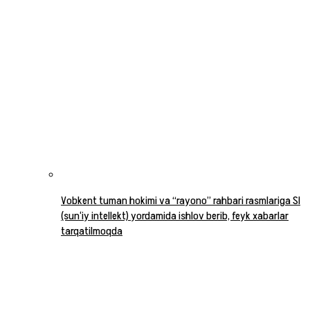
Vobkent tuman hokimi va “rayono” rahbari rasmlariga SI
(sun‘iy intellekt) yordamida ishlov berib, feyk xabarlar
tarqatilmoqda