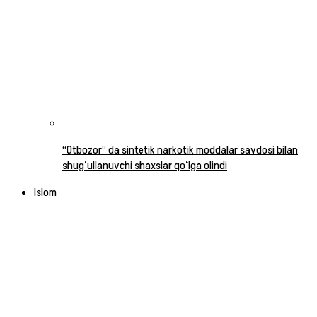
“Otbozor” da sintetik narkotik moddalar savdosi bilan
shugʻullanuvchi shaxslar qoʻlga olindi
Islom