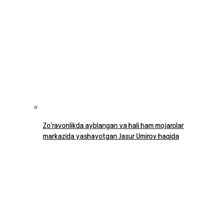
Zo‘ravonlikda ayblangan va hali ham mojarolar
markazida yashayotgan Jasur Umirov haqida