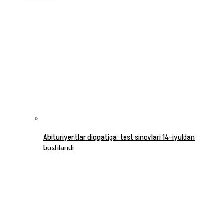
Abituriyentlar diqqatiga: test sinovlari 14-iyuldan
boshlandi