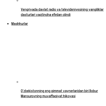
Vengriyada davlat radio va televideniyesining yangiliklar
dasturlari vaqtincha efirdan olindi
Mashhurlar
O‘zbekistonning eng qimmat vaynerlaridan biri Bobur
Mansurovning muvaffaqiyat hikoyasi