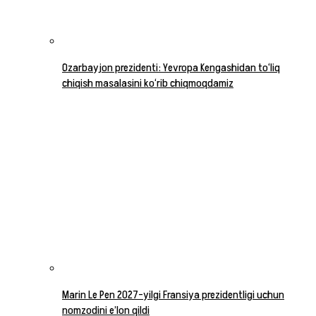
Ozarbayjon prezidenti: Yevropa Kengashidan to‘liq
chiqish masalasini ko‘rib chiqmoqdamiz
Marin Le Pen 2027-yilgi Fransiya prezidentligi uchun
nomzodini e’lon qildi