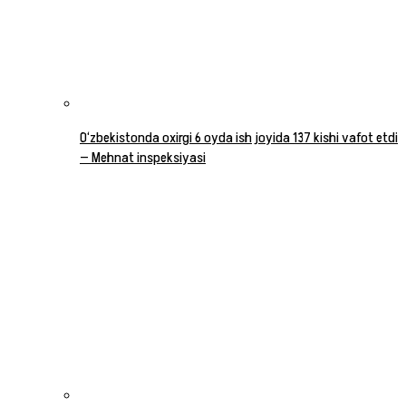
O‘zbekistonda oxirgi 6 oyda ish joyida 137 kishi vafot etdi
— Mehnat inspeksiyasi