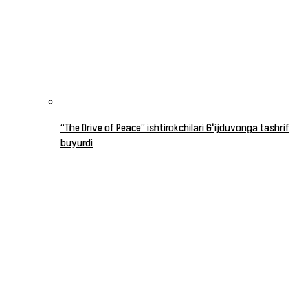
“The Drive of Peace” ishtirokchilari Gʻijduvonga tashrif
buyurdi