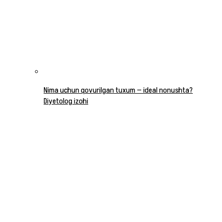
Nima uchun qovurilgan tuxum — ideal nonushta?
Diyetolog izohi