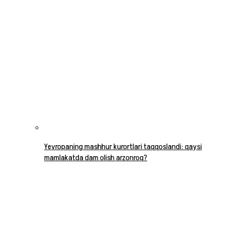
Yevropaning mashhur kurortlari taqqoslandi: qaysi
mamlakatda dam olish arzonroq?