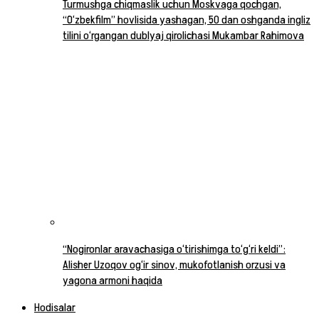
Turmushga chiqmaslik uchun Moskvaga qochgan,
“O‘zbekfilm” hovlisida yashagan, 50 dan oshganda ingliz
tilini o‘rgangan dublyaj qirolichasi Mukambar Rahimova
“Nogironlar aravachasiga o‘tirishimga to‘g‘ri keldi”:
Alisher Uzoqov og‘ir sinov, mukofotlanish orzusi va
yagona armoni haqida
Hodisalar