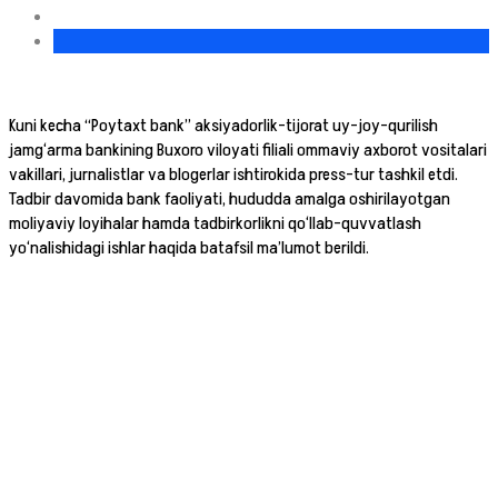
Kuni kecha “Poytaxt bank” aksiyadorlik-tijorat uy-joy-qurilish
jamg‘arma bankining Buxoro viloyati filiali ommaviy axborot vositalari
vakillari, jurnalistlar va blogerlar ishtirokida press-tur tashkil etdi.
Tadbir davomida bank faoliyati, hududda amalga oshirilayotgan
moliyaviy loyihalar hamda tadbirkorlikni qo‘llab-quvvatlash
yo‘nalishidagi ishlar haqida batafsil ma’lumot berildi.