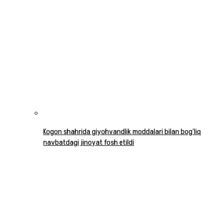
Kogon shahrida giyohvandlik moddalari bilan bog‘liq
navbatdagi jinoyat fosh etildi