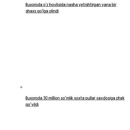
Buxoroda o‘z hovlisida nasha yetishtirgan yana bir
shaxs qo‘lga olindi
Buxoroda 30 million soʻmlik soxta pullar savdosiga chek
qoʻyildi