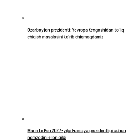
Ozarbayjon prezidenti: Yevropa Kengashidan to‘liq
chiqish masalasini ko‘rib chiqmoqdamiz
Marin Le Pen 2027-yilgi Fransiya prezidentligi uchun
nomzodini e’lon qildi