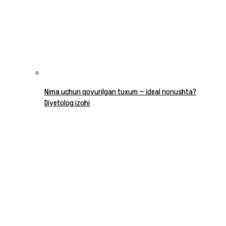
Nima uchun qovurilgan tuxum — ideal nonushta?
Diyetolog izohi