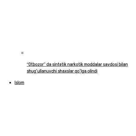
“Otbozor” da sintetik narkotik moddalar savdosi bilan
shugʻullanuvchi shaxslar qoʻlga olindi
Islom