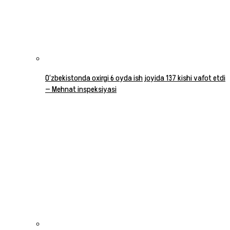
O‘zbekistonda oxirgi 6 oyda ish joyida 137 kishi vafot etdi
— Mehnat inspeksiyasi