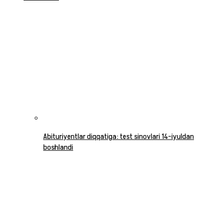
Abituriyentlar diqqatiga: test sinovlari 14-iyuldan
boshlandi