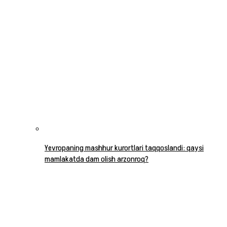
Yevropaning mashhur kurortlari taqqoslandi: qaysi
mamlakatda dam olish arzonroq?