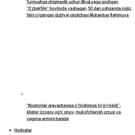
Turmushga chiqmaslik uchun Moskvaga qochgan,
“O‘zbekfilm” hovlisida yashagan, 50 dan oshganda ingliz
tilini o‘rgangan dublyaj qirolichasi Mukambar Rahimova
“Nogironlar aravachasiga o‘tirishimga to‘g‘ri keldi”:
Alisher Uzoqov og‘ir sinov, mukofotlanish orzusi va
yagona armoni haqida
Hodisalar