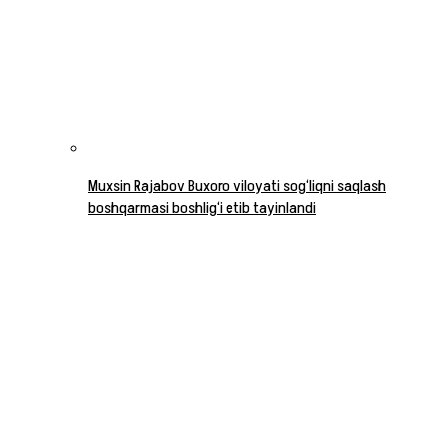
Muxsin Rajabov Buxoro viloyati sog‘liqni saqlash
boshqarmasi boshlig‘i etib tayinlandi