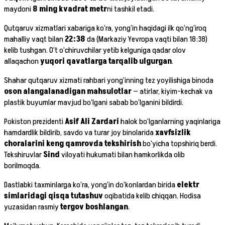
maydoni
8 ming kvadrat metr
ni tashkil etadi.
Qutqaruv xizmatlari xabariga ko‘ra, yong‘in haqidagi ilk qo‘ng‘iroq
mahalliy vaqt bilan
22:38
da (Markaziy Yevropa vaqti bilan 18:38)
kelib tushgan. O‘t o‘chiruvchilar yetib kelguniga qadar olov
allaqachon
yuqori qavatlarga tarqalib ulgurgan
.
Shahar qutqaruv xizmati rahbari yong‘inning tez yoyilishiga binoda
oson alangalanadigan mahsulotlar
— atirlar, kiyim-kechak va
plastik buyumlar mavjud bo‘lgani sabab bo‘lganini bildirdi.
Pokiston prezidenti
Asif Ali Zardari
halok bo‘lganlarning yaqinlariga
hamdardlik bildirib, savdo va turar joy binolarida
xavfsizlik
choralarini keng qamrovda tekshirish
bo‘yicha topshiriq berdi.
Tekshiruvlar
Sind
viloyati hukumati bilan hamkorlikda olib
borilmoqda.
Dastlabki taxminlarga ko‘ra, yong‘in do‘konlardan birida
elektr
simlaridagi qisqa tutashuv
oqibatida kelib chiqqan. Hodisa
yuzasidan rasmiy
tergov boshlangan
.