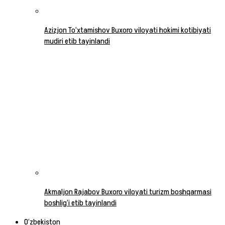
Azizjon To‘xtamishov Buxoro viloyati hokimi kotibiyati
mudiri etib tayinlandi
Akmaljon Rajabov Buxoro viloyati turizm boshqarmasi
boshlig‘i etib tayinlandi
O‘zbekiston