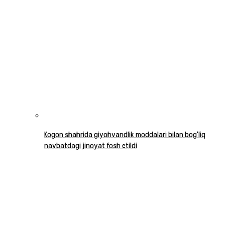
Kogon shahrida giyohvandlik moddalari bilan bog‘liq
navbatdagi jinoyat fosh etildi