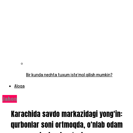
Bir kunda nechta tuxum iste’mol qilish mumkin?
Aloqa
Jahon
Karachida savdo markazidagi yong‘in:
qurbonlar soni ortmoqda, o‘nlab odam