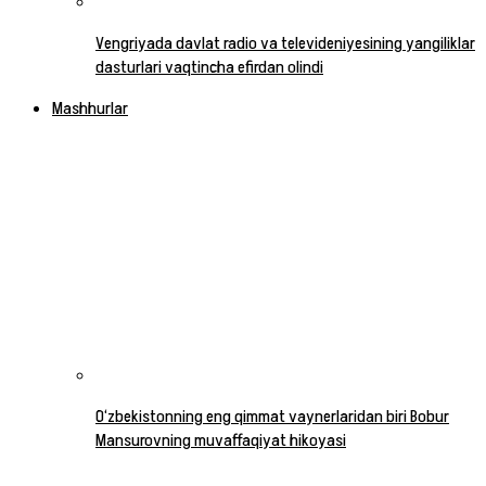
Vengriyada davlat radio va televideniyesining yangiliklar
dasturlari vaqtincha efirdan olindi
Mashhurlar
O‘zbekistonning eng qimmat vaynerlaridan biri Bobur
Mansurovning muvaffaqiyat hikoyasi