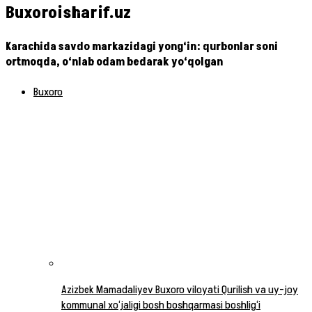
Buxoroisharif.uz
Karachida savdo markazidagi yong‘in: qurbonlar soni
ortmoqda, o‘nlab odam bedarak yo‘qolgan
Buxoro
Azizbek Mamadaliyev Buxoro viloyati Qurilish va uy-joy
kommunal xo‘jaligi bosh boshqarmasi boshlig‘i