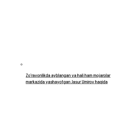
Zo‘ravonlikda ayblangan va hali ham mojarolar
markazida yashayotgan Jasur Umirov haqida