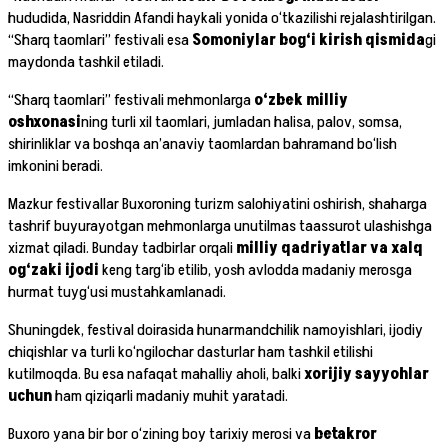
hududida, Nasriddin Afandi haykali yonida o‘tkazilishi rejalashtirilgan.
“Sharq taomlari” festivali esa
Somoniylar bog‘i kirish qismida
gi
maydonda tashkil etiladi.
“Sharq taomlari” festivali mehmonlarga
o‘zbek milliy
oshxonasi
ning turli xil taomlari, jumladan halisa, palov, somsa,
shirinliklar va boshqa an’anaviy taomlardan bahramand bo‘lish
imkonini beradi.
Mazkur festivallar Buxoroning turizm salohiyatini oshirish, shaharga
tashrif buyurayotgan mehmonlarga unutilmas taassurot ulashishga
xizmat qiladi. Bunday tadbirlar orqali
milliy qadriyatlar va xalq
og‘zaki ijodi
keng targ‘ib etilib, yosh avlodda madaniy merosga
hurmat tuyg‘usi mustahkamlanadi.
Shuningdek, festival doirasida hunarmandchilik namoyishlari, ijodiy
chiqishlar va turli ko‘ngilochar dasturlar ham tashkil etilishi
kutilmoqda. Bu esa nafaqat mahalliy aholi, balki
xorijiy sayyohlar
uchun
ham qiziqarli madaniy muhit yaratadi.
Buxoro yana bir bor o‘zining boy tarixiy merosi va
betakror