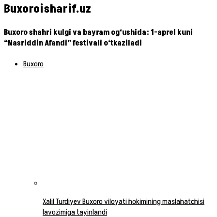
Buxoroisharif.uz
Buxoro shahri kulgi va bayram og‘ushida: 1-aprel kuni
“Nasriddin Afandi” festivali o‘tkaziladi
Buxoro
Xalil Turdiyev Buxoro viloyati hokimining maslahatchisi
lavozimiga tayinlandi