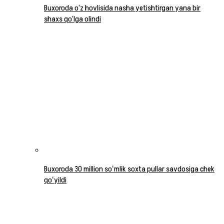
Buxoroda o‘z hovlisida nasha yetishtirgan yana bir
shaxs qo‘lga olindi
Buxoroda 30 million soʻmlik soxta pullar savdosiga chek
qoʻyildi