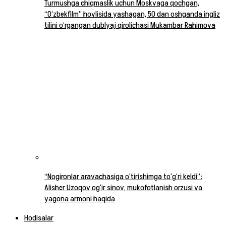
Turmushga chiqmaslik uchun Moskvaga qochgan,
“O‘zbekfilm” hovlisida yashagan, 50 dan oshganda ingliz
tilini o‘rgangan dublyaj qirolichasi Mukambar Rahimova
“Nogironlar aravachasiga o‘tirishimga to‘g‘ri keldi”:
Alisher Uzoqov og‘ir sinov, mukofotlanish orzusi va
yagona armoni haqida
Hodisalar