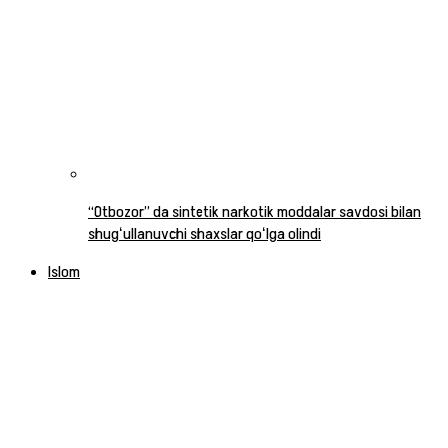
“Otbozor” da sintetik narkotik moddalar savdosi bilan
shugʻullanuvchi shaxslar qoʻlga olindi
Islom