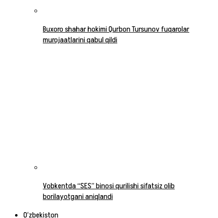
Buxoro shahar hokimi Qurbon Tursunov fuqarolar
murojaatlarini qabul qildi
Vobkentda “SES” binosi qurilishi sifatsiz olib
borilayotgani aniqlandi
O‘zbekiston