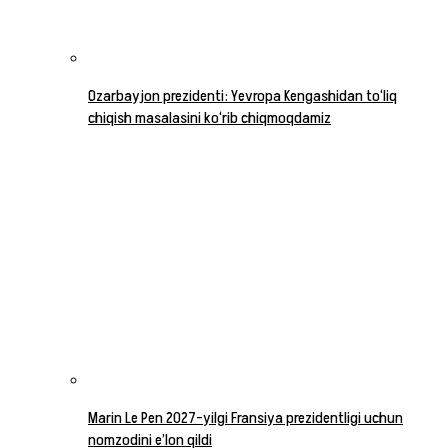
Ozarbayjon prezidenti: Yevropa Kengashidan to‘liq
chiqish masalasini ko‘rib chiqmoqdamiz
Marin Le Pen 2027-yilgi Fransiya prezidentligi uchun
nomzodini e’lon qildi