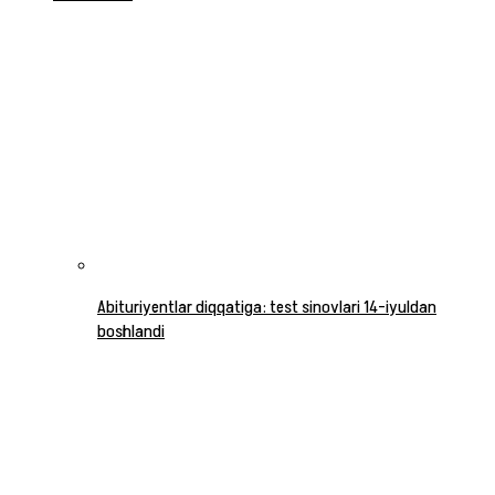
Abituriyentlar diqqatiga: test sinovlari 14-iyuldan
boshlandi