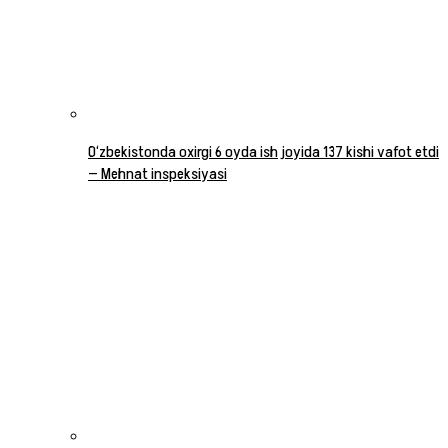
O‘zbekistonda oxirgi 6 oyda ish joyida 137 kishi vafot etdi
— Mehnat inspeksiyasi