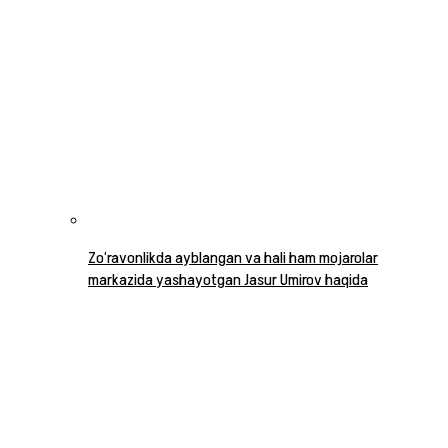
Zo‘ravonlikda ayblangan va hali ham mojarolar
markazida yashayotgan Jasur Umirov haqida