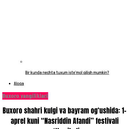
Bir kunda nechta tuxum iste’mol qilish mumkin?
Aloqa
Buxoro yangiliklari
Buxoro shahri kulgi va bayram og‘ushida: 1-
aprel kuni “Nasriddin Afandi” festivali