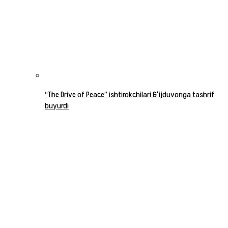
“The Drive of Peace” ishtirokchilari Gʻijduvonga tashrif
buyurdi