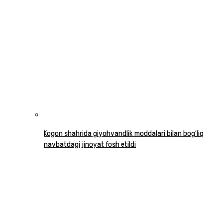
Kogon shahrida giyohvandlik moddalari bilan bog‘liq
navbatdagi jinoyat fosh etildi