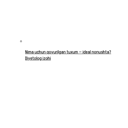
Nima uchun qovurilgan tuxum — ideal nonushta?
Diyetolog izohi