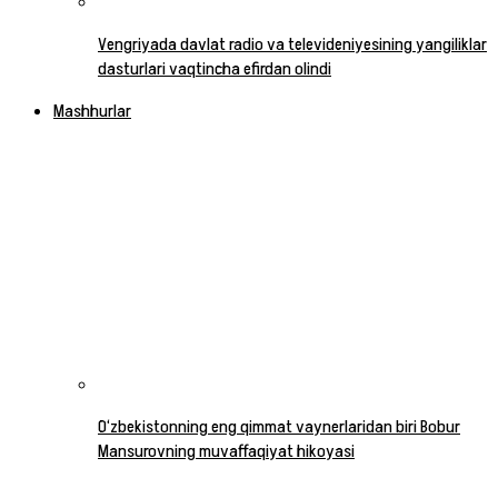
Vengriyada davlat radio va televideniyesining yangiliklar
dasturlari vaqtincha efirdan olindi
Mashhurlar
O‘zbekistonning eng qimmat vaynerlaridan biri Bobur
Mansurovning muvaffaqiyat hikoyasi