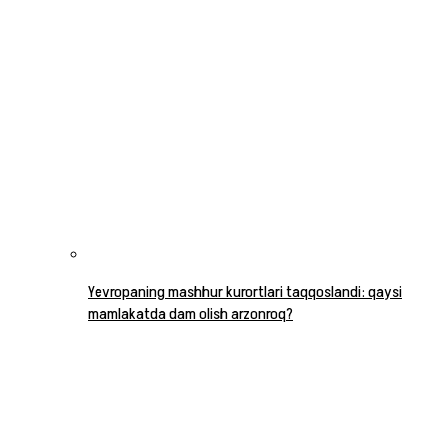
Yevropaning mashhur kurortlari taqqoslandi: qaysi
mamlakatda dam olish arzonroq?