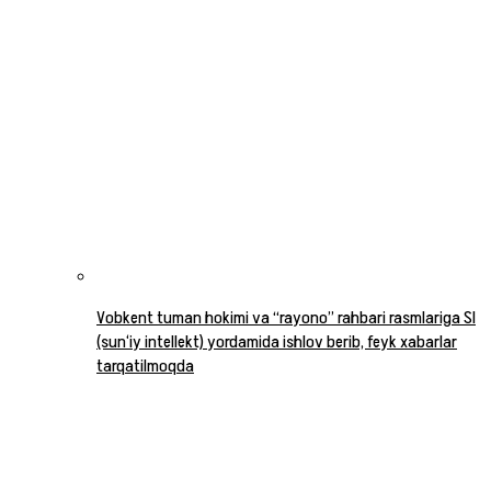
Vobkent tuman hokimi va “rayono” rahbari rasmlariga SI
(sun‘iy intellekt) yordamida ishlov berib, feyk xabarlar
tarqatilmoqda