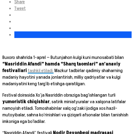
Share
Tweet
Buxoro shahrida 1-aprel — Butunjahon kulgi kuni munosabati bilan
“Nasriddin Afandi” hamda “Sharq taomlari” an’anaviy
festivallari
tashkil etiladi.
Mazkur tadbirlar qadimiy shaharning
madaniy hayotini yanada jonlantirish, milliy qadriyatlar va kulgi
madaniyatini keng targ‘ib etishga qaratilgan.
Festival doirasida Xo‘ja Nasriddin obraziga bag‘ishlangan turli
yumoristik chiqishlar
, satirik miniatyuralar va xalqona latifalar
namoyish etiladi. Tomoshabinlar xalq og‘zaki ijodiga xos hazil-
mutoyibalar, sahna ko‘rinishlari va qiziqarli afsonalar bilan tanishish
imkoniga ega bo‘ladilar.
“Nasriddin Afandi” festivali
Nodir Devonbegi madrasasi