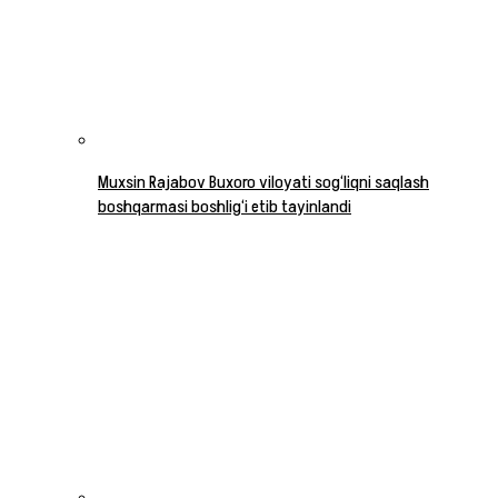
Muxsin Rajabov Buxoro viloyati sog‘liqni saqlash
boshqarmasi boshlig‘i etib tayinlandi