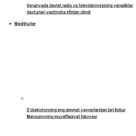
Vengriyada davlat radio va televideniyesining yangiliklar
dasturlari vaqtincha efirdan olindi
Mashhurlar
O‘zbekistonning eng qimmat vaynerlaridan biri Bobur
Mansurovning muvaffaqiyat hikoyasi