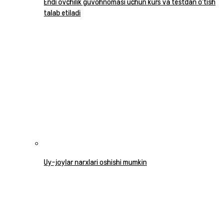
Endi ovchilik guvohnomasi uchun kurs va testdan o‘tish
talab etiladi
Uy-joylar narxlari oshishi mumkin