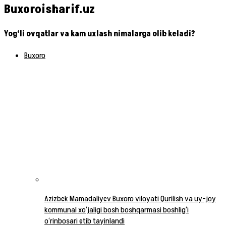
Buxoroisharif.uz
Yog‘li ovqatlar va kam uxlash nimalarga olib keladi?
Buxoro
Azizbek Mamadaliyev Buxoro viloyati Qurilish va uy-joy
kommunal xo‘jaligi bosh boshqarmasi boshlig‘i
o‘rinbosari etib tayinlandi