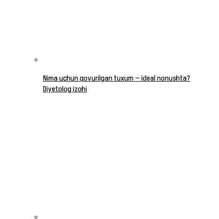
Nima uchun qovurilgan tuxum — ideal nonushta?
Diyetolog izohi