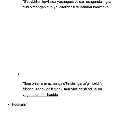
“O‘zbekfilm” hovlisida yashagan, 50 dan oshganda ingliz
tilini o‘rgangan dublyaj qirolichasi Mukambar Rahimova
“Nogironlar aravachasiga o‘tirishimga to‘g‘ri keldi”:
Alisher Uzoqov og‘ir sinov, mukofotlanish orzusi va
yagona armoni haqida
Hodisalar