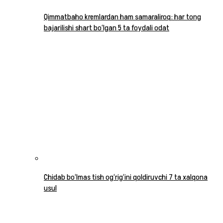
Qimmatbaho kremlardan ham samaraliroq: har tong
bajarilishi shart bo‘lgan 5 ta foydali odat
Chidab bo‘lmas tish og‘rig‘ini qoldiruvchi 7 ta xalqona
usul