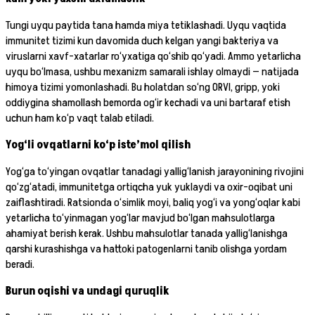
Tungi uyqu paytida tana hamda miya tetiklashadi. Uyqu vaqtida
immunitet tizimi kun davomida duch kelgan yangi bakteriya va
viruslarni xavf-xatarlar ro‘yxatiga qo‘shib qo‘yadi. Ammo yetarlicha
uyqu bo‘lmasa, ushbu mexanizm samarali ishlay olmaydi — natijada
himoya tizimi yomonlashadi. Bu holatdan so‘ng ORVI, gripp, yoki
oddiygina shamollash bemorda og‘ir kechadi va uni bartaraf etish
uchun ham ko‘p vaqt talab etiladi.
Yog‘li ovqatlarni ko‘p iste’mol qilish
Yog‘ga to‘yingan ovqatlar tanadagi yallig‘lanish jarayonining rivojini
qo‘zg‘atadi, immunitetga ortiqcha yuk yuklaydi va oxir-oqibat uni
zaiflashtiradi. Ratsionda o‘simlik moyi, baliq yog‘i va yong‘oqlar kabi
yetarlicha to‘yinmagan yog‘lar mavjud bo‘lgan mahsulotlarga
ahamiyat berish kerak. Ushbu mahsulotlar tanada yallig‘lanishga
qarshi kurashishga va hattoki patogenlarni tanib olishga yordam
beradi.
Burun oqishi va undagi quruqlik