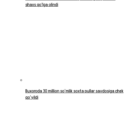
shaxs qo‘lga olindi
Buxoroda 30 million soʻmlik soxta pullar savdosiga chek
qoʻyildi