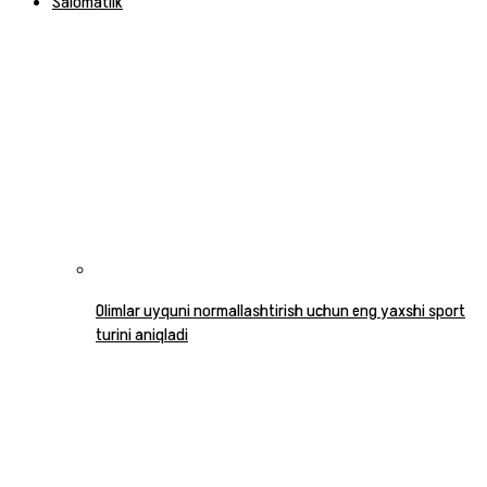
Salomatlik
Olimlar uyquni normallashtirish uchun eng yaxshi sport
turini aniqladi