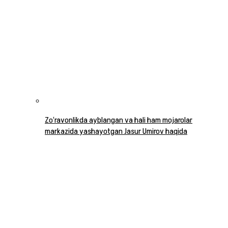
Zo‘ravonlikda ayblangan va hali ham mojarolar
markazida yashayotgan Jasur Umirov haqida