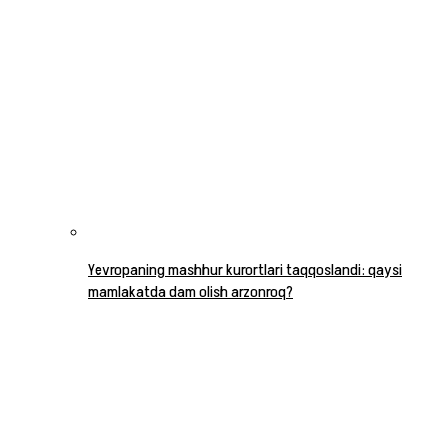
Yevropaning mashhur kurortlari taqqoslandi: qaysi
mamlakatda dam olish arzonroq?