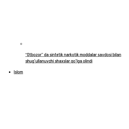
“Otbozor” da sintetik narkotik moddalar savdosi bilan
shugʻullanuvchi shaxslar qoʻlga olindi
Islom