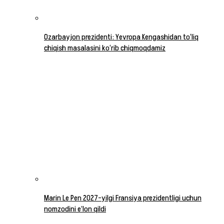
Ozarbayjon prezidenti: Yevropa Kengashidan to‘liq
chiqish masalasini ko‘rib chiqmoqdamiz
Marin Le Pen 2027-yilgi Fransiya prezidentligi uchun
nomzodini e’lon qildi