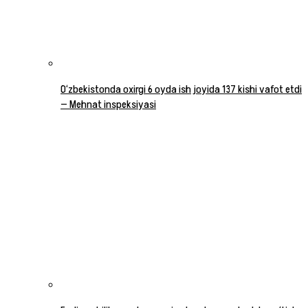
O‘zbekistonda oxirgi 6 oyda ish joyida 137 kishi vafot etdi
— Mehnat inspeksiyasi