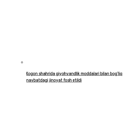
Kogon shahrida giyohvandlik moddalari bilan bog‘liq
navbatdagi jinoyat fosh etildi