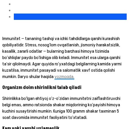
Immunitet — tananing tashqi va ichki tahdidlarga qarshi kurashish
qobiliyatidir. Stress, nosog‘lom ovqatlanish, jismoniy harakatsizlik,
kasallik, zararli odatlar — bularning barchasi himoya tizimida
bo‘shliqlar paydo bo‘lishiga olib keladi. Immunitet esa ularga qarshi
ta’sir qilolmaydi. Agar quyida ro‘yxatdagi belgilarning kamida yarmi
kuzatilsa, immunitet pasayadi va salomatlik xavf ostida qolishi
mumkin. Daryo shular haqida
yozmoqda.
Organizm doim shirinlikni talab qiladi
Shirinlikka bo‘lgan ehtiyoj o‘z-o‘zidan immunitetni zaiflashtiruvchi
belgi emas, ammo ratsionda shakar miqdorining ko‘payishi himoya
kuchini susaytirishi mumkin. Kuniga 100 gramm shakar taxminan 5
soat davomida immunitet faoliyatini to‘xtatadi.
Kam yoki yaxshi uxlamaslik