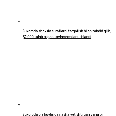
Buxoroda shaxsiy suratlarni tarqatish bilan tahdid qilib,
$2 000 talab qilgan tovlamachilar ushlandi
Buxoroda o‘z hovlisida nasha yetishtirgan yana bir