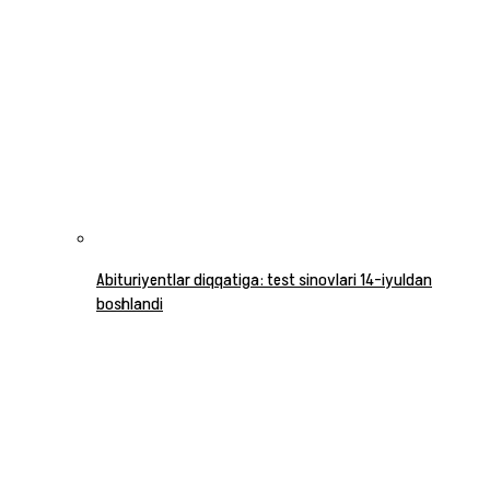
Abituriyentlar diqqatiga: test sinovlari 14-iyuldan
boshlandi