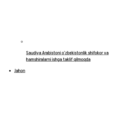
Saudiya Arabistoni o‘zbekistonlik shifokor va
hamshiralarni ishga taklif qilmoqda
Jahon