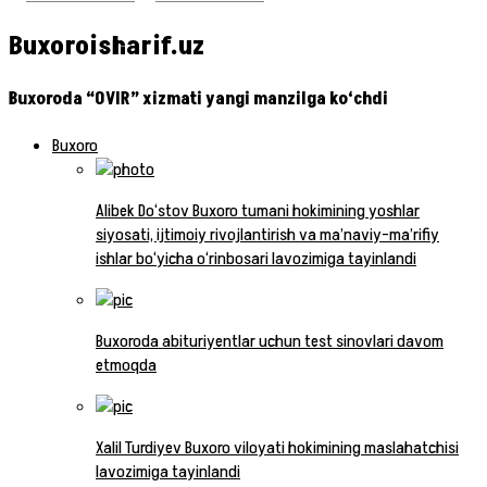
Buxoroisharif.uz
Buxoroda “OVIR” xizmati yangi manzilga ko‘chdi
Buxoro
Alibek Do‘stov Buxoro tumani hokimining yoshlar
siyosati, ijtimoiy rivojlantirish va ma’naviy-ma’rifiy
ishlar bo‘yicha o‘rinbosari lavozimiga tayinlandi
Buxoroda abituriyentlar uchun test sinovlari davom
etmoqda
Xalil Turdiyev Buxoro viloyati hokimining maslahatchisi
lavozimiga tayinlandi