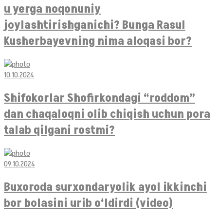
u yerga noqonuniy
joylashtirishganichi? Bunga Rasul
Kusherbayevning nima aloqasi bor?
10.10.2024
Shifokorlar Shofirkondagi “roddom”
dan chaqaloqni olib chiqish uchun pora
talab qilgani rostmi?
09.10.2024
Buxoroda surxondaryolik ayol ikkinchi
bor bolasini urib o‘ldirdi (video)