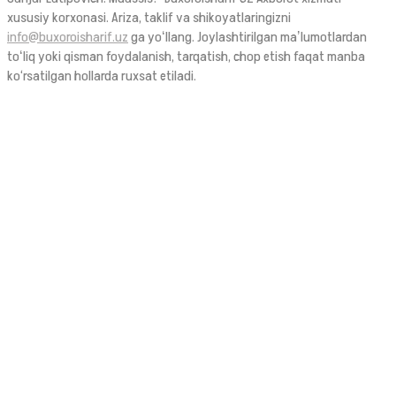
xususiy korxonasi. Ariza, taklif va shikoyatlaringizni
info@buxoroisharif.uz
ga yoʻllang. Joylashtirilgan maʼlumotlardan
toʻliq yoki qisman foydalanish, tarqatish, chop etish faqat manba
ko‘rsatilgan hollarda ruxsat etiladi.
© 2026. Ushbu sayt OAV sifatida Oʻzbekiston Respublikasi Prezidenti
Administratsiyasi huzuridagi AOKA dan 1394 raqami bilan 2021-yilda
ro‘yxatdan o‘tgan.