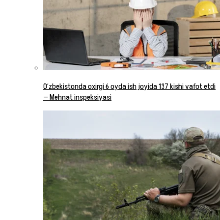
O‘zbekistonda oxirgi 6 oyda ish joyida 137 kishi vafot etdi
— Mehnat inspeksiyasi