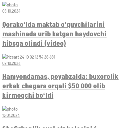
03.10.2024
Qorako‘lda maktab o‘quvchilarini
mashinada urib ketgan haydovchi
hibsga olindi (video)
02.10.2024
Hamyondamas, poyabzalda: buxorolik
erkak chegara orqali $50 000 olib
kirmoqchi bo‘ldi
15.01.2024