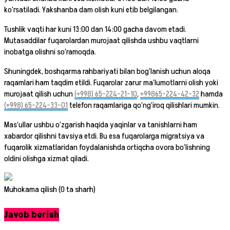
ko‘rsatiladi. Yakshanba dam olish kuni etib belgilangan.
Tushlik vaqti har kuni 13:00 dan 14:00 gacha davom etadi.
Mutasaddilar fuqarolardan murojaat qilishda ushbu vaqtlarni
inobatga olishni so‘ramoqda.
Shuningdek, boshqarma rahbariyati bilan bog‘lanish uchun aloqa
raqamlari ham taqdim etildi. Fuqarolar zarur ma’lumotlarni olish yoki
murojaat qilish uchun
(+998) 65-224-21-10
,
+99865-224-42-32
hamda
(+998) 65-224-33-01
telefon raqamlariga qo‘ng‘iroq qilishlari mumkin.
Mas’ullar ushbu o‘zgarish haqida yaqinlar va tanishlarni ham
xabardor qilishni tavsiya etdi. Bu esa fuqarolarga migratsiya va
fuqarolik xizmatlaridan foydalanishda ortiqcha ovora bo‘lishning
oldini olishga xizmat qiladi.
Muhokama qilish (0 ta sharh)
Javob berish