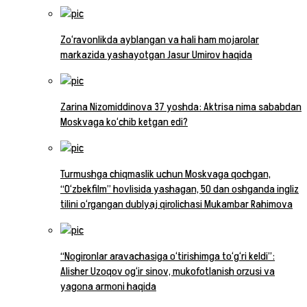
Zo‘ravonlikda ayblangan va hali ham mojarolar
markazida yashayotgan Jasur Umirov haqida
Zarina Nizomiddinova 37 yoshda: Aktrisa nima sababdan
Moskvaga ko‘chib ketgan edi?
Turmushga chiqmaslik uchun Moskvaga qochgan,
“O‘zbekfilm” hovlisida yashagan, 50 dan oshganda ingliz
tilini o‘rgangan dublyaj qirolichasi Mukambar Rahimova
“Nogironlar aravachasiga o‘tirishimga to‘g‘ri keldi”:
Alisher Uzoqov og‘ir sinov, mukofotlanish orzusi va
yagona armoni haqida