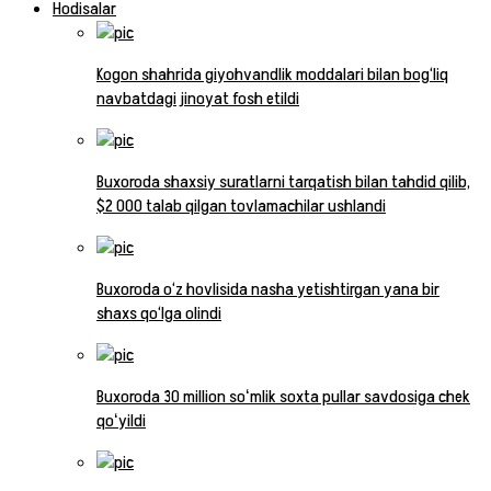
Hodisalar
Kogon shahrida giyohvandlik moddalari bilan bog‘liq
navbatdagi jinoyat fosh etildi
Buxoroda shaxsiy suratlarni tarqatish bilan tahdid qilib,
$2 000 talab qilgan tovlamachilar ushlandi
Buxoroda o‘z hovlisida nasha yetishtirgan yana bir
shaxs qo‘lga olindi
Buxoroda 30 million soʻmlik soxta pullar savdosiga chek
qoʻyildi