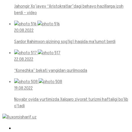
Jahongir Xo‘jayev “Aristokratlar”dagi behayo hazillarga izoh
berdi – video
20.08.2022
Sardor Rahimxon qizining sog‘lig‘i haqida ma’lumot berdi
22.08.2022
“Konechka” bekati yangidan qurilmoqda
19.08.2022
Noyabr oyida yurtimizda Xalqaro ziyorat turizmi haftaligi bo‘lib
o‘tadi