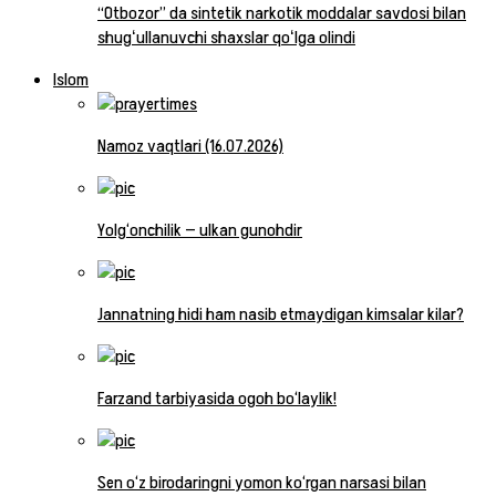
“Otbozor” da sintetik narkotik moddalar savdosi bilan
shugʻullanuvchi shaxslar qoʻlga olindi
Islom
Namoz vaqtlari (16.07.2026)
Yolg‘onchilik — ulkan gunohdir
Jannatning hidi ham nasib etmaydigan kimsalar kilar?
Farzand tarbiyasida ogoh bo‘laylik!
Sen o‘z birodaringni yomon ko‘rgan narsasi bilan