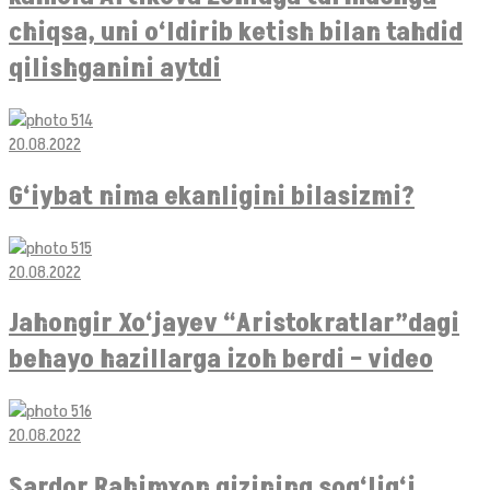
chiqsa, uni o‘ldirib ketish bilan tahdid
qilishganini aytdi
20.08.2022
G‘iybat nima ekanligini bilasizmi?
20.08.2022
Jahongir Xo‘jayev “Aristokratlar”dagi
behayo hazillarga izoh berdi – video
20.08.2022
Sardor Rahimxon qizining sog‘lig‘i