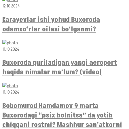
12.10.2024
Karayevlar ishi yohud Buxoroda
odamxo‘rlar oilasi bo‘lganmi?
11.10.2024
Buxoroda quriladigan yangi aeroport
haqida nimalar ma’lum? (video)
11.10.2024
Bobomurod Hamdamov 9 marta
Buxorodagi “psix bolnitsa” da yotib
chiqqani rostmi? Mashhur san’atkorni