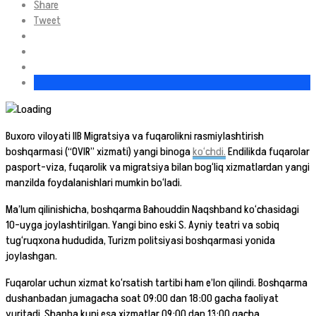
Share
Tweet
Buxoro viloyati IIB Migratsiya va fuqarolikni rasmiylashtirish
boshqarmasi (“OVIR” xizmati) yangi binoga
ko‘chdi.
Endilikda fuqarolar
pasport-viza, fuqarolik va migratsiya bilan bog‘liq xizmatlardan yangi
manzilda foydalanishlari mumkin bo‘ladi.
Ma’lum qilinishicha, boshqarma Bahouddin Naqshband ko‘chasidagi
10-uyga joylashtirilgan. Yangi bino eski S. Ayniy teatri va sobiq
tug‘ruqxona hududida, Turizm politsiyasi boshqarmasi yonida
joylashgan.
Fuqarolar uchun xizmat ko‘rsatish tartibi ham e’lon qilindi. Boshqarma
dushanbadan jumagacha soat 09:00 dan 18:00 gacha faoliyat
yuritadi. Shanba kuni esa xizmatlar 09:00 dan 13:00 gacha