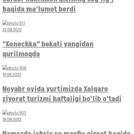
haqida ma’lumot berdi
22.08.2022
“Konechka” bekati yangidan
qurilmoqda
19.08.2022
Noyabr oyida yurtimizda Xalqaro
ziyorat turizmi haftaligi bo‘lib o‘tadi
18.08.2022
Namozda jahriy va maxfiy qiroat haqida