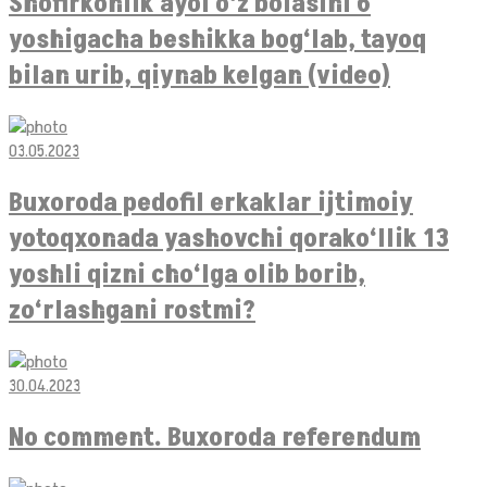
Shofirkonlik ayol o‘z bolasini 6
yoshigacha beshikka bog‘lab, tayoq
bilan urib, qiynab kelgan (video)
03.05.2023
Buxoroda pedofil erkaklar ijtimoiy
yotoqxonada yashovchi qorako‘llik 13
yoshli qizni cho‘lga olib borib,
zo‘rlashgani rostmi?
30.04.2023
No comment. Buxoroda referendum