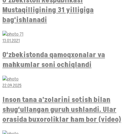
O‘zbekiston Respublikasi
Mustaqilligining 31 yilligiga
bag‘ishlanadi
13.01.2021
O‘zbekistonda qamoqxonalar va
mahkumlar soni ochiqlandi
22.09.2025
Inson tana a’zolarini sotish bilan
shug‘ullangan guruh ushlandi. Ular
orasida buxoroliklar ham bor (video)