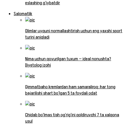
eslashing g‘iybatdir
Salomatlik
Olimlar uyquni normallashtirish uchun eng yaxshi sport
turini aniqladi
Nima uchun qovurilgan tuxum — ideal nonushta?
Diyetolog izohi
Qimmatbaho kremlardan ham samaraliroq: har tong
bajarilishi shart bo‘lgan 5 ta foydali odat
Chidab bo‘lmas tish og‘rig‘ini qoldiruvchi 7 ta xalqona
usul