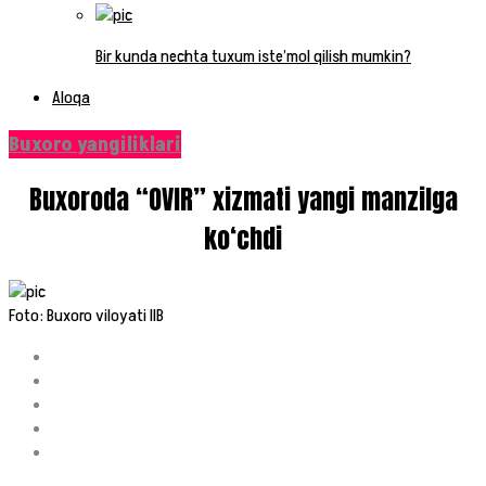
Bir kunda nechta tuxum iste’mol qilish mumkin?
Aloqa
Buxoro yangiliklari
Buxoroda “OVIR” xizmati yangi manzilga
ko‘chdi
Foto: Buxoro viloyati IIB