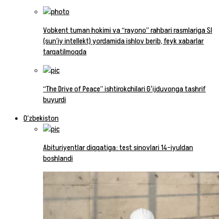
Vobkent tuman hokimi va “rayono” rahbari rasmlariga SI
(sun‘iy intellekt) yordamida ishlov berib, feyk xabarlar
tarqatilmoqda
“The Drive of Peace” ishtirokchilari Gʻijduvonga tashrif
buyurdi
O‘zbekiston
Abituriyentlar diqqatiga: test sinovlari 14-iyuldan
boshlandi