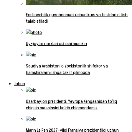
Endi ovchilik guvohnomasi uchun kurs va testdan o‘tish
talab etiladi
Uy-joylar narxlari oshishi mumkin
Saudiya Arabistoni o‘zbekistonlik shifokor va
hamshiralarni ishga taklif qilmoqda
Jahon
Ozarbayjon prezidenti: Yevropa Kengashidan to‘liq
chiqish masalasini ko‘rib chiqmoqdamiz
Marin Le Pen 2027-yilgi Fransiya prezidentligi uchun