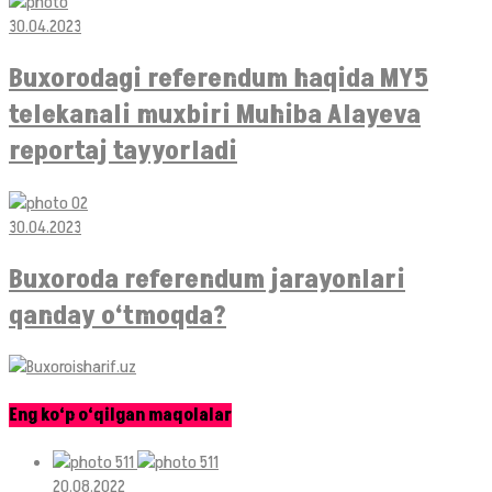
30.04.2023
Buxorodagi referendum haqida MY5
telekanali muxbiri Muhiba Alayeva
reportaj tayyorladi
30.04.2023
Buxoroda referendum jarayonlari
qanday o‘tmoqda?
Eng ko‘p o‘qilgan maqolalar
20.08.2022