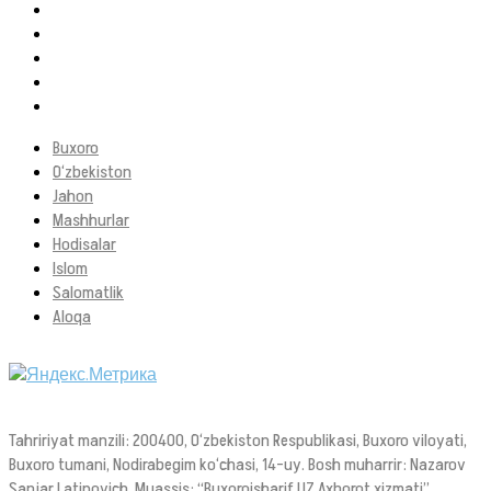
Buxoro
O‘zbekiston
Jahon
Mashhurlar
Hodisalar
Islom
Salomatlik
Aloqa
Tahririyat manzili: 200400, O‘zbekiston Respublikasi, Buxoro viloyati,
Buxoro tumani, Nodirabegim ko‘chasi, 14-uy. Bosh muharrir: Nazarov
Sanjar Latipovich. Muassis: “Buxoroisharif UZ Axborot xizmati”