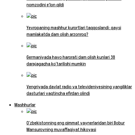
nomzodini e’lon qildi
Yevropaning mashhur kurortlari taqqoslandi: qaysi
mamlakatda dam olish arzonroq?
Germaniyada havo harorati dam olish kunlari 38
darajagacha ko‘tarilishi mumkin
Vengriyada davlat radio va televideniyesining yangiliklar
dasturlari vaqtincha efirdan olindi
Mashhurlar
O‘zbekistonning eng qimmat vaynerlaridan biri Bobur
Mansurovning muvaffaqiyat hikoyasi