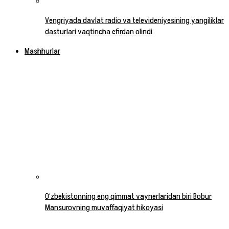
Vengriyada davlat radio va televideniyesining yangiliklar
dasturlari vaqtincha efirdan olindi
Mashhurlar
O‘zbekistonning eng qimmat vaynerlaridan biri Bobur
Mansurovning muvaffaqiyat hikoyasi