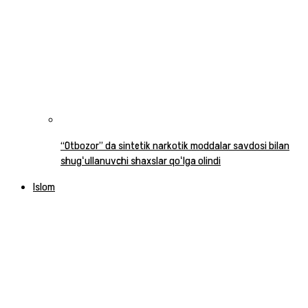
“Otbozor” da sintetik narkotik moddalar savdosi bilan
shugʻullanuvchi shaxslar qoʻlga olindi
Islom