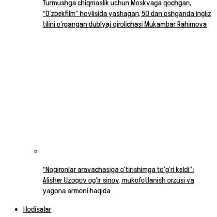
Turmushga chiqmaslik uchun Moskvaga qochgan,
“O‘zbekfilm” hovlisida yashagan, 50 dan oshganda ingliz
tilini o‘rgangan dublyaj qirolichasi Mukambar Rahimova
“Nogironlar aravachasiga o‘tirishimga to‘g‘ri keldi”:
Alisher Uzoqov og‘ir sinov, mukofotlanish orzusi va
yagona armoni haqida
Hodisalar