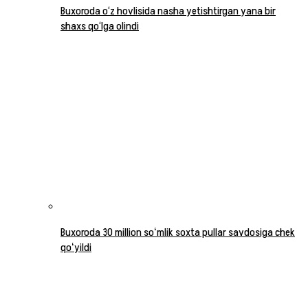
Buxoroda o‘z hovlisida nasha yetishtirgan yana bir
shaxs qo‘lga olindi
Buxoroda 30 million soʻmlik soxta pullar savdosiga chek
qoʻyildi