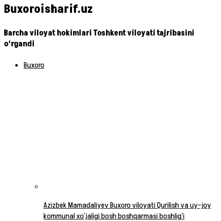
Buxoroisharif.uz
Barcha viloyat hokimlari Toshkent viloyati tajribasini
o‘rgandi
Buxoro
Azizbek Mamadaliyev Buxoro viloyati Qurilish va uy-joy
kommunal xo‘jaligi bosh boshqarmasi boshlig‘i