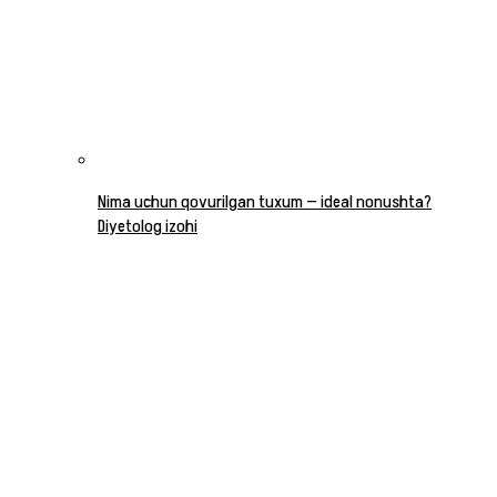
Nima uchun qovurilgan tuxum — ideal nonushta?
Diyetolog izohi