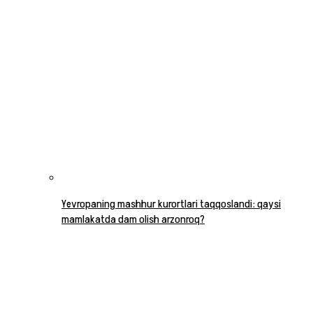
Yevropaning mashhur kurortlari taqqoslandi: qaysi
mamlakatda dam olish arzonroq?