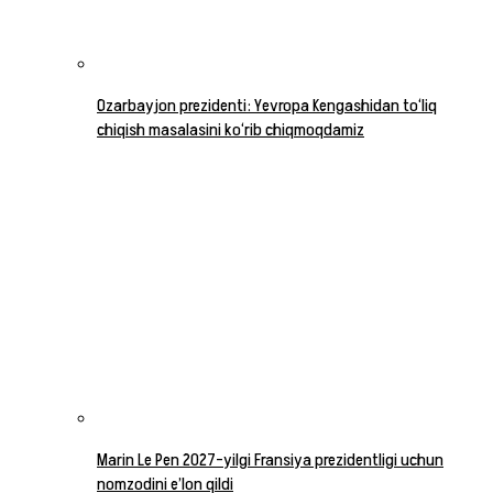
Ozarbayjon prezidenti: Yevropa Kengashidan to‘liq
chiqish masalasini ko‘rib chiqmoqdamiz
Marin Le Pen 2027-yilgi Fransiya prezidentligi uchun
nomzodini e’lon qildi