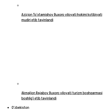
Azizjon To‘xtamishov Buxoro viloyati hokimi kotibiyati
mudiri etib tayinlandi
Akmaljon Rajabov Buxoro viloyati turizm boshqarmasi
boshlig‘i etib tayinlandi
O‘zbekiston