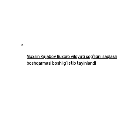
Muxsin Rajabov Buxoro viloyati sog‘liqni saqlash
boshqarmasi boshlig‘i etib tayinlandi