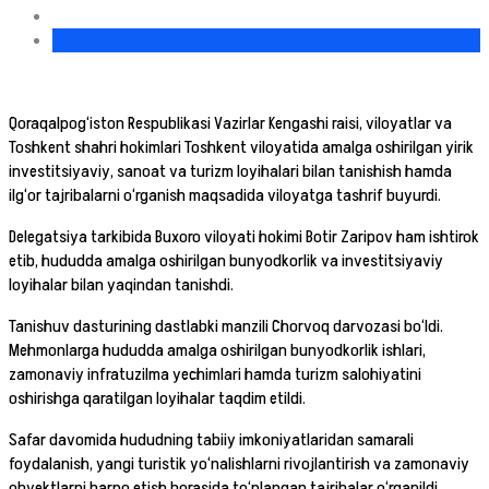
Qoraqalpog‘iston Respublikasi Vazirlar Kengashi raisi, viloyatlar va
Toshkent shahri hokimlari Toshkent viloyatida amalga oshirilgan yirik
investitsiyaviy, sanoat va turizm loyihalari bilan tanishish hamda
ilg‘or tajribalarni o‘rganish maqsadida viloyatga tashrif buyurdi.
Delegatsiya tarkibida Buxoro viloyati hokimi Botir Zaripov ham ishtirok
etib, hududda amalga oshirilgan bunyodkorlik va investitsiyaviy
loyihalar bilan yaqindan tanishdi.
Tanishuv dasturining dastlabki manzili Chorvoq darvozasi bo‘ldi.
Mehmonlarga hududda amalga oshirilgan bunyodkorlik ishlari,
zamonaviy infratuzilma yechimlari hamda turizm salohiyatini
oshirishga qaratilgan loyihalar taqdim etildi.
Safar davomida hududning tabiiy imkoniyatlaridan samarali
foydalanish, yangi turistik yo‘nalishlarni rivojlantirish va zamonaviy
obyektlarni barpo etish borasida to‘plangan tajribalar o‘rganildi.