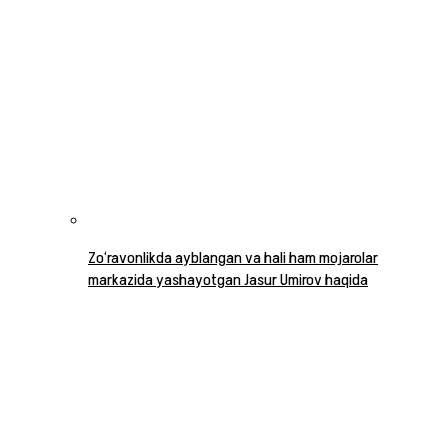
Zo‘ravonlikda ayblangan va hali ham mojarolar
markazida yashayotgan Jasur Umirov haqida