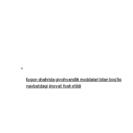
Kogon shahrida giyohvandlik moddalari bilan bog‘liq
navbatdagi jinoyat fosh etildi