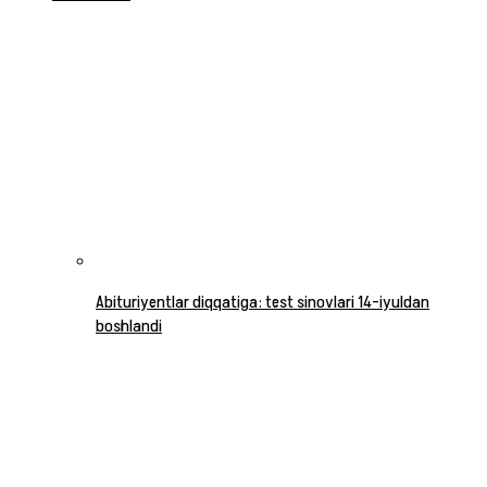
Abituriyentlar diqqatiga: test sinovlari 14-iyuldan
boshlandi