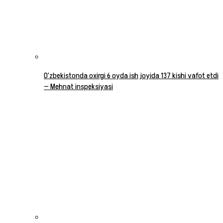
O‘zbekistonda oxirgi 6 oyda ish joyida 137 kishi vafot etdi
— Mehnat inspeksiyasi