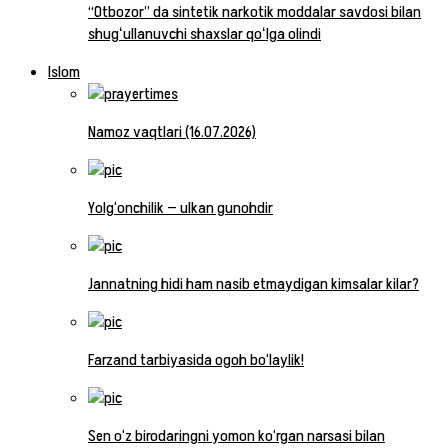
“Otbozor” da sintetik narkotik moddalar savdosi bilan
shugʻullanuvchi shaxslar qoʻlga olindi
Islom
Namoz vaqtlari (16.07.2026)
Yolg‘onchilik — ulkan gunohdir
Jannatning hidi ham nasib etmaydigan kimsalar kilar?
Farzand tarbiyasida ogoh bo‘laylik!
Sen o‘z birodaringni yomon ko‘rgan narsasi bilan