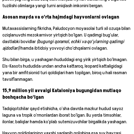
tuzilishi olimlarga yangi turni aniqlash imkonini bergan.
Asosan mayda va o‘rta hajmdagi hayvonlarni ovlagan
Mutaxassislarning fikricha, Paludocyon moyasolai turli xil ozuqa bilan
oziqlanuvchi mezokarnivor yirtqich bo‘lgan. U qadimgi bug‘ular,
dastlabki bovidlar
(bugungi qoramol, echki va qo‘ylarning qadimgi
ajdodlari)
hamda ibtidoiy yovvoyi cho‘chqalarni ovlagan.
Shu bilan birga, u yashagan hududdagi eng yirik yirtqich bo‘lmagan.
Els-Kasots hududida undan ancha kattaroq, leopard kattaligidagi
yana bir amfitsionid turi qoldiqlari ham topilgan, biroq u hali rasman
tavsiflanmagan.
15,9 million yil avvalgi Kataloniya bugungidan mutlaqo
boshqacha bo‘lgan
Tadqiqotchilar qayd etishicha, o‘sha davrda mazkur hudud sayoz
laguna va tropik o‘rmonlardan iborat bo‘lgan. Bu yerda timsohlar,
ilonlar, baliqlar hamda ko‘plab sutemizuvchilar birgalikda yashagan.
Hayvon qoldiqlarining yaxshi saqlanib qolishiga esa suv havzasi