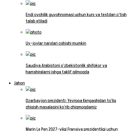
Endi ovchilik guvohnomasi uchun kurs va testdan o‘tish
talab etiladi
Uy-joylar narxlari oshishi mumkin
Saudiya Arabistoni o‘zbekistonlik shifokor va
hamshiralarni ishga taklif qilmoqda
Jahon
Ozarbayjon prezidenti: Yevropa Kengashidan to‘liq
chiqish masalasini ko‘rib chiqmoqdamiz
Marin Le Pen 2027-yilgi Fransiya prezidentligi uchun