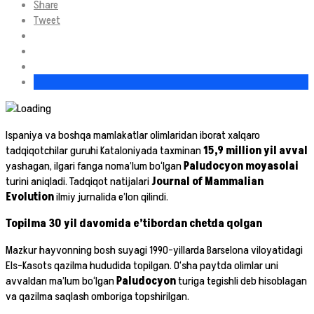
Share
Tweet
Ispaniya va boshqa mamlakatlar olimlaridan iborat xalqaro
tadqiqotchilar guruhi Kataloniyada taxminan
15,9 million yil avval
yashagan, ilgari fanga noma’lum bo‘lgan
Paludocyon moyasolai
turini aniqladi. Tadqiqot natijalari
Journal of Mammalian
Evolution
ilmiy jurnalida e’lon qilindi.
Topilma 30 yil davomida e’tibordan chetda qolgan
Mazkur hayvonning bosh suyagi 1990-yillarda Barselona viloyatidagi
Els-Kasots qazilma hududida topilgan. O‘sha paytda olimlar uni
avvaldan ma’lum bo‘lgan
Paludocyon
turiga tegishli deb hisoblagan
va qazilma saqlash omboriga topshirilgan.