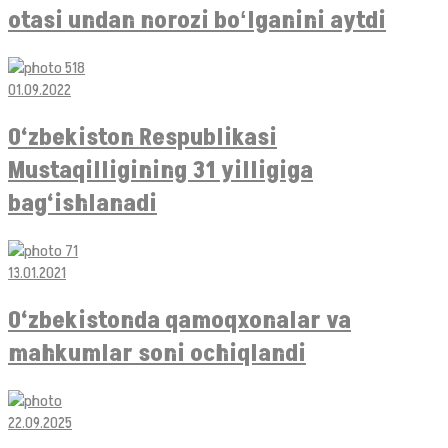
otasi undan norozi boʻlganini aytdi
01.09.2022
O‘zbekiston Respublikasi
Mustaqilligining 31 yilligiga
bag‘ishlanadi
13.01.2021
O‘zbekistonda qamoqxonalar va
mahkumlar soni ochiqlandi
22.09.2025