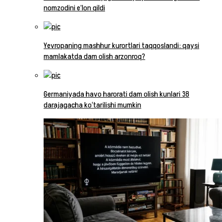
nomzodini e’lon qildi
Yevropaning mashhur kurortlari taqqoslandi: qaysi
mamlakatda dam olish arzonroq?
Germaniyada havo harorati dam olish kunlari 38
darajagacha ko‘tarilishi mumkin