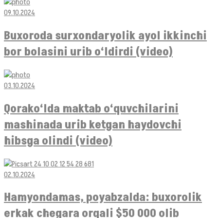
09.10.2024
Buxoroda surxondaryolik ayol ikkinchi
bor bolasini urib o‘ldirdi (video)
03.10.2024
Qorako‘lda maktab o‘quvchilarini
mashinada urib ketgan haydovchi
hibsga olindi (video)
02.10.2024
Hamyondamas, poyabzalda: buxorolik
erkak chegara orqali $50 000 olib