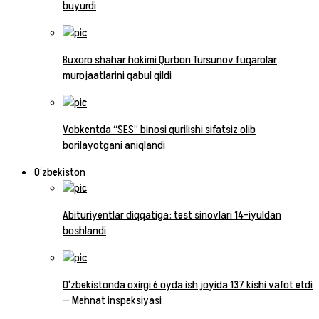
buyurdi
Buxoro shahar hokimi Qurbon Tursunov fuqarolar
murojaatlarini qabul qildi
Vobkentda “SES” binosi qurilishi sifatsiz olib
borilayotgani aniqlandi
O‘zbekiston
Abituriyentlar diqqatiga: test sinovlari 14-iyuldan
boshlandi
O‘zbekistonda oxirgi 6 oyda ish joyida 137 kishi vafot etdi
— Mehnat inspeksiyasi