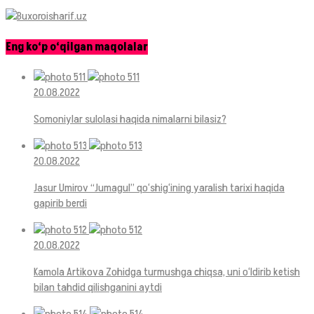
Eng ko‘p o‘qilgan maqolalar
20.08.2022
Somoniylar sulolasi haqida nimalarni bilasiz?
20.08.2022
Jasur Umirov “Jumagul” qo‘shig‘ining yaralish tarixi haqida
gapirib berdi
20.08.2022
Kamola Artikova Zohidga turmushga chiqsa, uni o‘ldirib ketish
bilan tahdid qilishganini aytdi