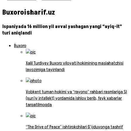
Buxoroisharif.uz
Ispaniyada 16 million yil avval yashagan yangi “ayiq-it”
turi aniqlandi
Buxoro
Xalil Turdiyev Buxoro viloyati hokimining maslahatchisi
lavozimiga tayinlandi
Vobkent tuman hokimi va “rayono” rahbari rasmlariga SI
(sun‘iy intellekt) yordamida ishlov berib, feyk xabarlar
tarqatilmoqda
“The Drive of Peace” ishtirokchilari Gʻijduvonga tashrif