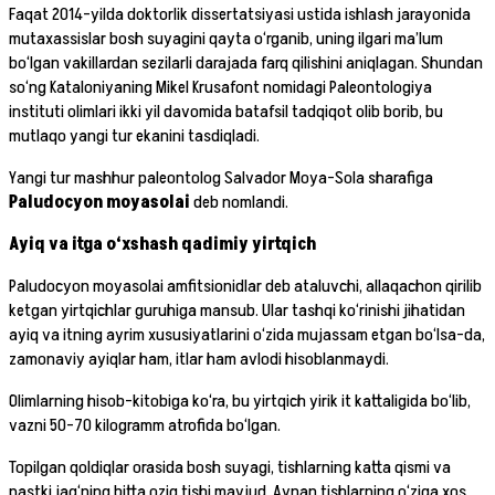
Faqat 2014-yilda doktorlik dissertatsiyasi ustida ishlash jarayonida
mutaxassislar bosh suyagini qayta o‘rganib, uning ilgari ma’lum
bo‘lgan vakillardan sezilarli darajada farq qilishini aniqlagan. Shundan
so‘ng Kataloniyaning Mikel Krusafont nomidagi Paleontologiya
instituti olimlari ikki yil davomida batafsil tadqiqot olib borib, bu
mutlaqo yangi tur ekanini tasdiqladi.
Yangi tur mashhur paleontolog Salvador Moya-Sola sharafiga
Paludocyon moyasolai
deb nomlandi.
Ayiq va itga o‘xshash qadimiy yirtqich
Paludocyon moyasolai amfitsionidlar deb ataluvchi, allaqachon qirilib
ketgan yirtqichlar guruhiga mansub. Ular tashqi ko‘rinishi jihatidan
ayiq va itning ayrim xususiyatlarini o‘zida mujassam etgan bo‘lsa-da,
zamonaviy ayiqlar ham, itlar ham avlodi hisoblanmaydi.
Olimlarning hisob-kitobiga ko‘ra, bu yirtqich yirik it kattaligida bo‘lib,
vazni 50–70 kilogramm atrofida bo‘lgan.
Topilgan qoldiqlar orasida bosh suyagi, tishlarning katta qismi va
pastki jag‘ning bitta oziq tishi mavjud. Aynan tishlarning o‘ziga xos