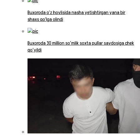
Buxoroda o‘z hovlisida nasha yetishtirgan yana bir
shaxs qo‘lga olindi
Buxoroda 30 million soʻmlik soxta pullar savdosiga chek
qoʻyildi