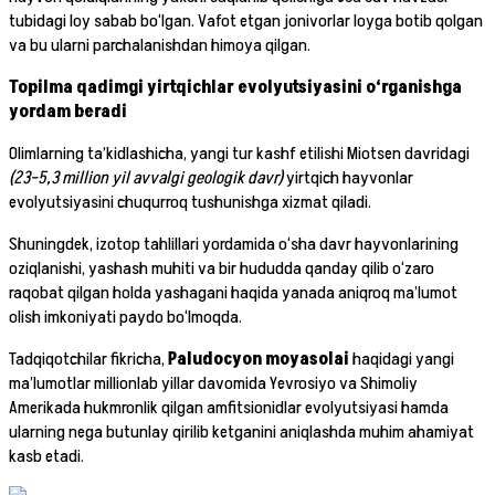
tubidagi loy sabab bo‘lgan. Vafot etgan jonivorlar loyga botib qolgan
va bu ularni parchalanishdan himoya qilgan.
Topilma qadimgi yirtqichlar evolyutsiyasini o‘rganishga
yordam beradi
Olimlarning ta’kidlashicha, yangi tur kashf etilishi Miotsen davridagi
(23–5,3 million yil avvalgi geologik davr)
yirtqich hayvonlar
evolyutsiyasini chuqurroq tushunishga xizmat qiladi.
Shuningdek, izotop tahlillari yordamida o‘sha davr hayvonlarining
oziqlanishi, yashash muhiti va bir hududda qanday qilib o‘zaro
raqobat qilgan holda yashagani haqida yanada aniqroq ma’lumot
olish imkoniyati paydo bo‘lmoqda.
Tadqiqotchilar fikricha,
Paludocyon moyasolai
haqidagi yangi
ma’lumotlar millionlab yillar davomida Yevrosiyo va Shimoliy
Amerikada hukmronlik qilgan amfitsionidlar evolyutsiyasi hamda
ularning nega butunlay qirilib ketganini aniqlashda muhim ahamiyat
kasb etadi.