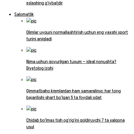
eslashing g‘iybatdir
Salomatlik
Olimlar uyquni normallashtirish uchun eng yaxshi sport
turini aniqladi
Nima uchun qovurilgan tuxum — ideal nonushta?
Diyetolog izohi
Qimmatbaho kremlardan ham samaraliroq: har tong
bajarilishi shart bo‘lgan 5 ta foydali odat
Chidab bo‘lmas tish og‘rig‘ini qoldiruvchi 7 ta xalqona
usul