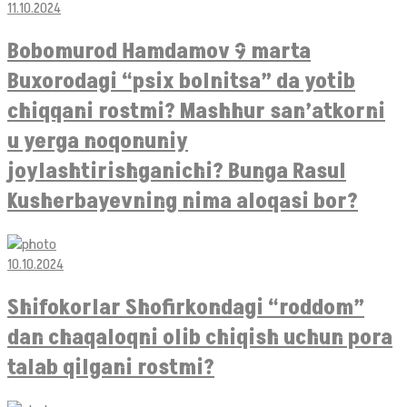
11.10.2024
Bobomurod Hamdamov 9 marta
Buxorodagi “psix bolnitsa” da yotib
chiqqani rostmi? Mashhur san’atkorni
u yerga noqonuniy
joylashtirishganichi? Bunga Rasul
Kusherbayevning nima aloqasi bor?
10.10.2024
Shifokorlar Shofirkondagi “roddom”
dan chaqaloqni olib chiqish uchun pora
talab qilgani rostmi?