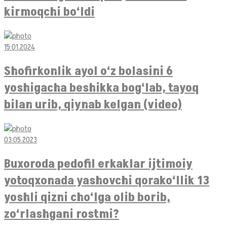
kirmoqchi bo‘ldi
15.01.2024
Shofirkonlik ayol o‘z bolasini 6
yoshigacha beshikka bog‘lab, tayoq
bilan urib, qiynab kelgan (video)
03.05.2023
Buxoroda pedofil erkaklar ijtimoiy
yotoqxonada yashovchi qorako‘llik 13
yoshli qizni cho‘lga olib borib,
zo‘rlashgani rostmi?