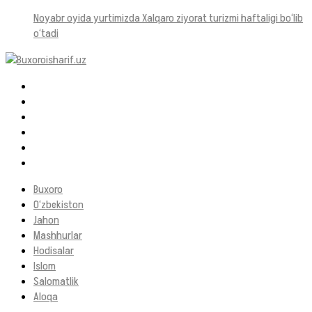
Noyabr oyida yurtimizda Xalqaro ziyorat turizmi haftaligi bo‘lib
o‘tadi
Buxoro
O‘zbekiston
Jahon
Mashhurlar
Hodisalar
Islom
Salomatlik
Aloqa