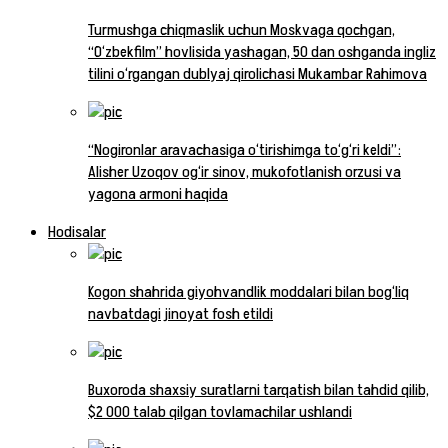
Turmushga chiqmaslik uchun Moskvaga qochgan,
“O‘zbekfilm” hovlisida yashagan, 50 dan oshganda ingliz
tilini o‘rgangan dublyaj qirolichasi Mukambar Rahimova
“Nogironlar aravachasiga o‘tirishimga to‘g‘ri keldi”:
Alisher Uzoqov og‘ir sinov, mukofotlanish orzusi va
yagona armoni haqida
Hodisalar
Kogon shahrida giyohvandlik moddalari bilan bog‘liq
navbatdagi jinoyat fosh etildi
Buxoroda shaxsiy suratlarni tarqatish bilan tahdid qilib,
$2 000 talab qilgan tovlamachilar ushlandi