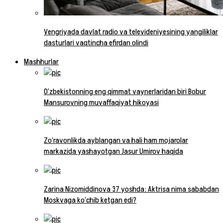
Vengriyada davlat radio va televideniyesining yangiliklar
dasturlari vaqtincha efirdan olindi
Mashhurlar
O‘zbekistonning eng qimmat vaynerlaridan biri Bobur
Mansurovning muvaffaqiyat hikoyasi
Zo‘ravonlikda ayblangan va hali ham mojarolar
markazida yashayotgan Jasur Umirov haqida
Zarina Nizomiddinova 37 yoshda: Aktrisa nima sababdan
Moskvaga ko‘chib ketgan edi?