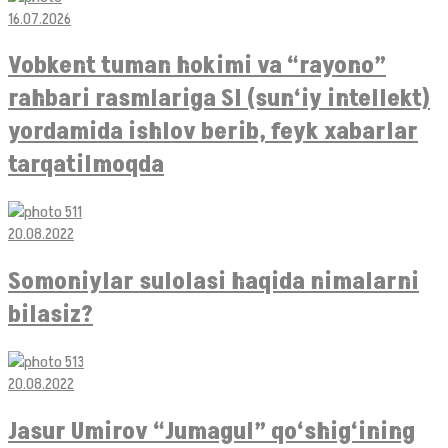
16.07.2026
Vobkent tuman hokimi va “rayono”
rahbari rasmlariga SI (sun‘iy intellekt)
yordamida ishlov berib, feyk xabarlar
tarqatilmoqda
20.08.2022
Somoniylar sulolasi haqida nimalarni
bilasiz?
20.08.2022
Jasur Umirov “Jumagul” qo‘shig‘ining