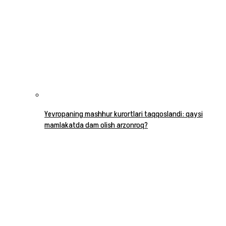
Yevropaning mashhur kurortlari taqqoslandi: qaysi
mamlakatda dam olish arzonroq?