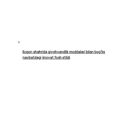
Kogon shahrida giyohvandlik moddalari bilan bog‘liq
navbatdagi jinoyat fosh etildi