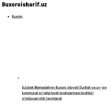
Buxoroisharif.uz
Buxoro
Azizbek Mamadaliyev Buxoro viloyati Qurilish va uy-joy
kommunal xo‘jaligi bosh boshqarmasi boshlig‘i
o‘rinbosari etib tayinlandi