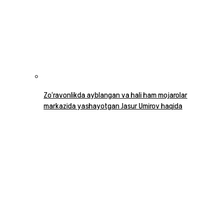
Zo‘ravonlikda ayblangan va hali ham mojarolar
markazida yashayotgan Jasur Umirov haqida