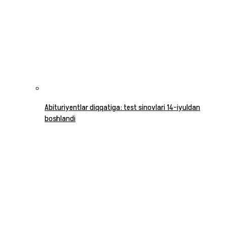
Abituriyentlar diqqatiga: test sinovlari 14-iyuldan
boshlandi