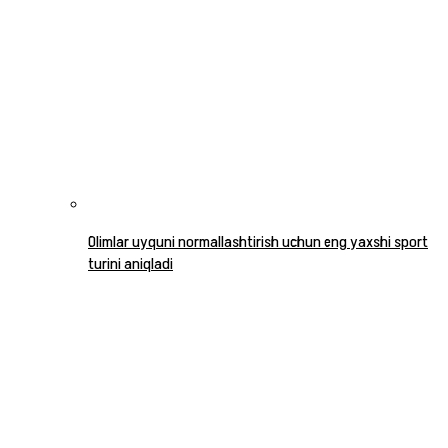
Olimlar uyquni normallashtirish uchun eng yaxshi sport
turini aniqladi