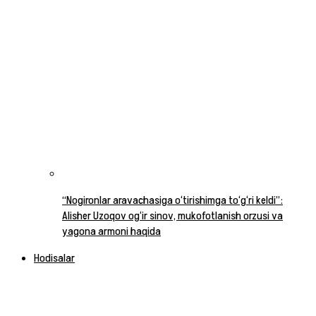
“Nogironlar aravachasiga o‘tirishimga to‘g‘ri keldi”:
Alisher Uzoqov og‘ir sinov, mukofotlanish orzusi va
yagona armoni haqida
Hodisalar