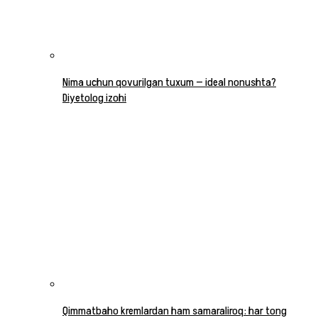
Nima uchun qovurilgan tuxum — ideal nonushta?
Diyetolog izohi
Qimmatbaho kremlardan ham samaraliroq: har tong