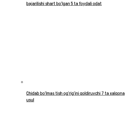
bajarilishi shart bo‘lgan 5 ta foydali odat
Chidab bo‘lmas tish og‘rig‘ini qoldiruvchi 7 ta xalqona
usul