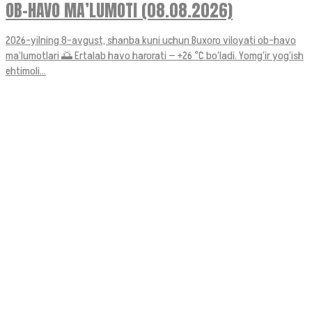
OB-HAVO MA’LUMOTI (08.08.2026)
2026-yilning 8-avgust, shanba kuni uchun Buxoro viloyati ob-havo
ma’lumotlari 🌅 Ertalab havo harorati — +26 °C bo‘ladi. Yomg‘ir yog‘ish
ehtimoli...