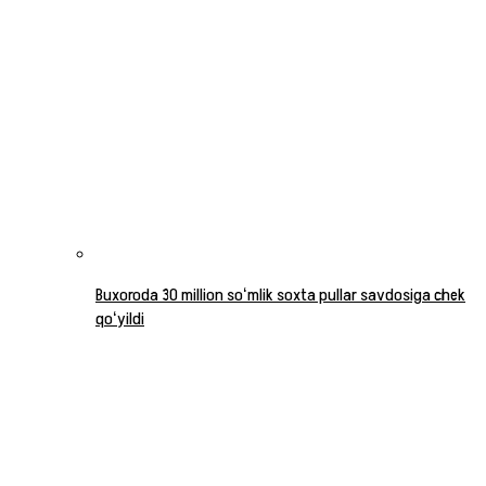
Buxoroda 30 million soʻmlik soxta pullar savdosiga chek
qoʻyildi