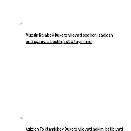
Muxsin Rajabov Buxoro viloyati sog‘liqni saqlash
boshqarmasi boshlig‘i etib tayinlandi
Azizjon To‘xtamishov Buxoro viloyati hokimi kotibiyati