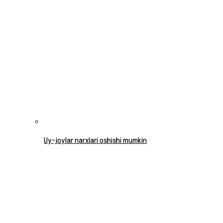
Uy-joylar narxlari oshishi mumkin