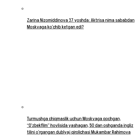
Zarina Nizomiddinova 37 yoshda: Aktrisa nima sababdan
Moskvaga ko‘chib ketgan edi?
Turmushga chiqmaslik uchun Moskvaga qochgan,
“O‘zbekfilm” hovlisida yashagan, 50 dan oshganda ingliz
tilini o‘rgangan dublyaj qirolichasi Mukambar Rahimova