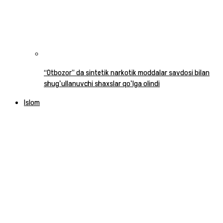
“Otbozor” da sintetik narkotik moddalar savdosi bilan
shugʻullanuvchi shaxslar qoʻlga olindi
Islom