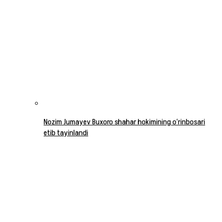
Nozim Jumayev Buxoro shahar hokimining o‘rinbosari
etib tayinlandi