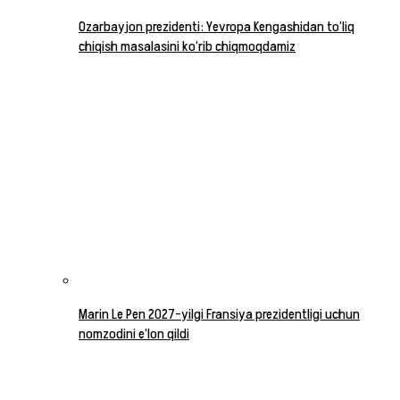
Ozarbayjon prezidenti: Yevropa Kengashidan to‘liq
chiqish masalasini ko‘rib chiqmoqdamiz
Marin Le Pen 2027-yilgi Fransiya prezidentligi uchun
nomzodini e’lon qildi