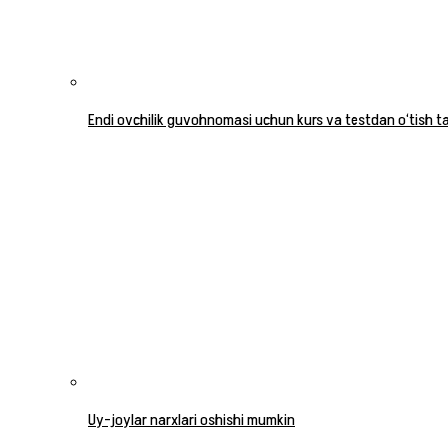
Endi ovchilik guvohnomasi uchun kurs va testdan o‘tish tal
Uy-joylar narxlari oshishi mumkin