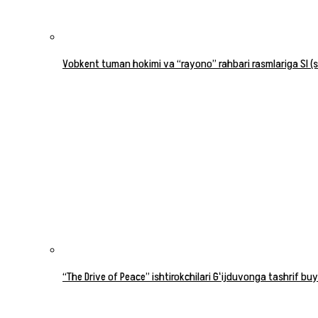
Vobkent tuman hokimi va “rayono” rahbari rasmlariga SI (su
“The Drive of Peace” ishtirokchilari Gʻijduvonga tashrif buy