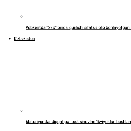
Vobkentda “SES” binosi qurilishi sifatsiz olib borilayotgani
O‘zbekiston
Abituriyentlar diqqatiga: test sinovlari 14-iyuldan boshlan