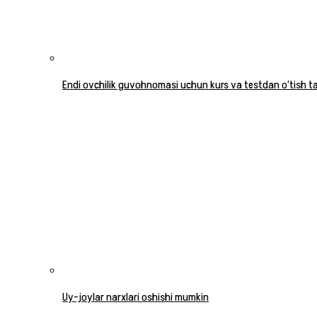
Endi ovchilik guvohnomasi uchun kurs va testdan o‘tish tal
Uy-joylar narxlari oshishi mumkin