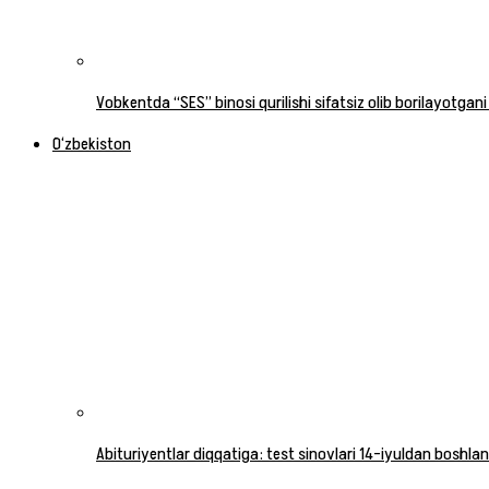
Vobkentda “SES” binosi qurilishi sifatsiz olib borilayotgani
O‘zbekiston
Abituriyentlar diqqatiga: test sinovlari 14-iyuldan boshlan