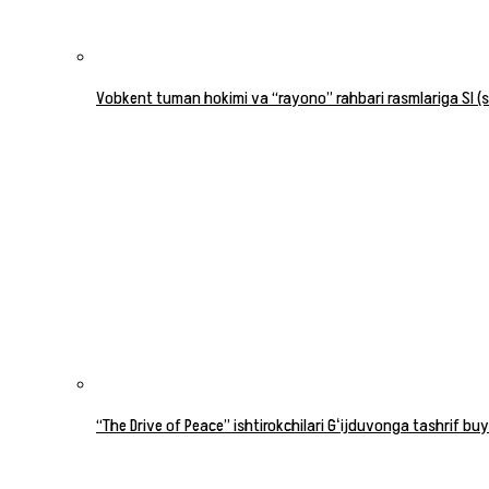
Vobkent tuman hokimi va “rayono” rahbari rasmlariga SI (su
“The Drive of Peace” ishtirokchilari Gʻijduvonga tashrif buy