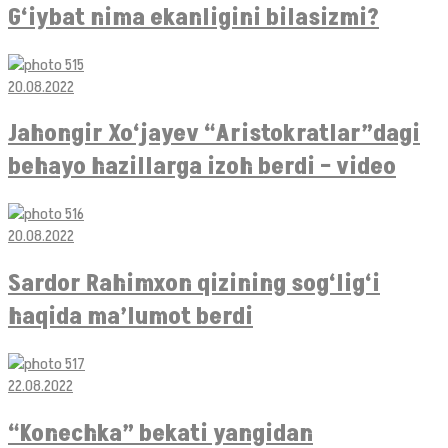
G‘iybat nima ekanligini bilasizmi?
20.08.2022
Jahongir Xo‘jayev “Aristokratlar”dagi
behayo hazillarga izoh berdi – video
20.08.2022
Sardor Rahimxon qizining sog‘lig‘i
haqida ma’lumot berdi
22.08.2022
“Konechka” bekati yangidan