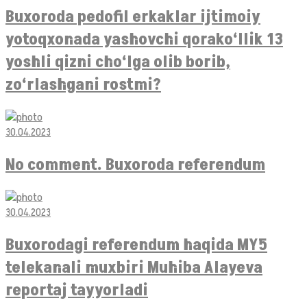
Buxoroda pedofil erkaklar ijtimoiy
yotoqxonada yashovchi qorako‘llik 13
yoshli qizni cho‘lga olib borib,
zo‘rlashgani rostmi?
30.04.2023
No comment. Buxoroda referendum
30.04.2023
Buxorodagi referendum haqida MY5
telekanali muxbiri Muhiba Alayeva
reportaj tayyorladi