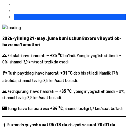
2026-yilning 29-may, juma kuni uchun Buxoro viloyati ob-
havo ma’lumotlari
🌅 Ertalab havo harorati —
+25 °C
bo‘ladi. Yomg‘ir yog‘ish ehtimoli –
0%, shamol 3,9 km/soat tezlikda esadi.
🏞 Tush paytidagi havo harorati
+31 °C
deb his etiladi. Namlik 17%
atrofida, shamol tezligi 2,8 km/soat bo‘ladi.
🌄 Kechqurungi havo harorati —
+35 °C
, yomg‘ir yog’ish ehtimoli – 0%,
shamol tezligi 2,8 km/soat bo‘ladi.
🌃 Tungi havo harorati esa
+34 °C
, shamol tezligi 1,7 km/soat bo‘ladi.
☀️ Buxoroda quyosh
soat 05:18 da
chiqadi va
soat 20:01 da