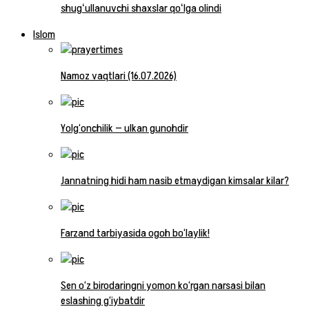
shugʻullanuvchi shaxslar qoʻlga olindi
Islom
Namoz vaqtlari (16.07.2026)
Yolg‘onchilik — ulkan gunohdir
Jannatning hidi ham nasib etmaydigan kimsalar kilar?
Farzand tarbiyasida ogoh bo‘laylik!
Sen o‘z birodaringni yomon ko‘rgan narsasi bilan
eslashing g‘iybatdir