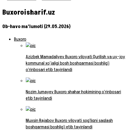
Buxoroisharif.uz
Ob-havo ma’lumoti (29.05.2026)
Buxoro
Azizbek Mamadaliyev Buxoro viloyati Qurilish va uy-joy
kommunal xo‘jaligi bosh boshqarmasi boshlig‘i
o‘rinbosari etib tayinlandi
Nozim Jumayev Buxoro shahar hokimining o‘rinbosari
etib tayinlandi
Muxsin Rajabov Buxoro viloyati sog‘liqni saqlash
boshqarmasi boshlig‘i etib tayinlandi