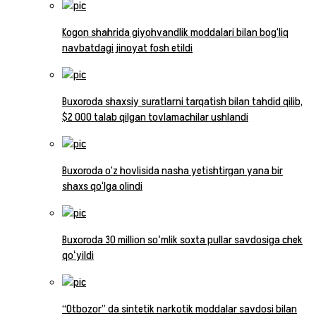
Kogon shahrida giyohvandlik moddalari bilan bog‘liq
navbatdagi jinoyat fosh etildi
Buxoroda shaxsiy suratlarni tarqatish bilan tahdid qilib,
$2 000 talab qilgan tovlamachilar ushlandi
Buxoroda o‘z hovlisida nasha yetishtirgan yana bir
shaxs qo‘lga olindi
Buxoroda 30 million soʻmlik soxta pullar savdosiga chek
qoʻyildi
“Otbozor” da sintetik narkotik moddalar savdosi bilan