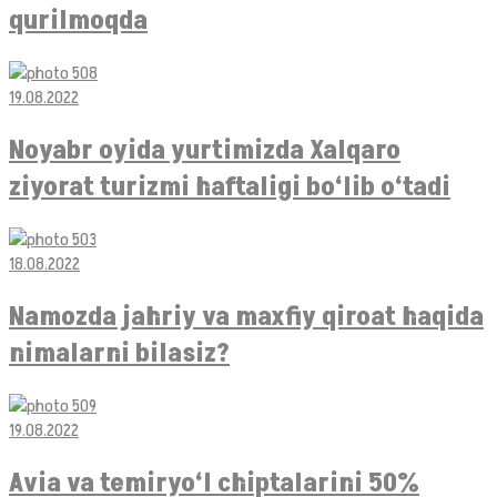
qurilmoqda
19.08.2022
Noyabr oyida yurtimizda Xalqaro
ziyorat turizmi haftaligi bo‘lib o‘tadi
18.08.2022
Namozda jahriy va maxfiy qiroat haqida
nimalarni bilasiz?
19.08.2022
Avia va temiryo‘l chiptalarini 50%