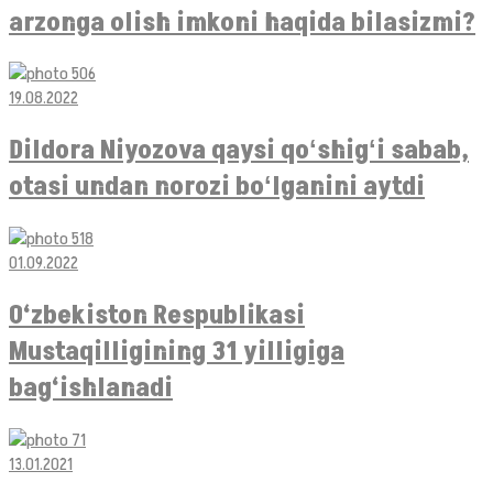
arzonga olish imkoni haqida bilasizmi?
19.08.2022
Dildora Niyozova qaysi qoʻshigʻi sabab,
otasi undan norozi boʻlganini aytdi
01.09.2022
O‘zbekiston Respublikasi
Mustaqilligining 31 yilligiga
bag‘ishlanadi
13.01.2021