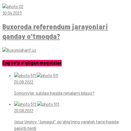
30.04.2023
Buxoroda referendum jarayonlari
qanday o‘tmoqda?
Eng ko‘p o‘qilgan maqolalar
20.08.2022
Somoniylar sulolasi haqida nimalarni bilasiz?
20.08.2022
Jasur Umirov “Jumagul” qo‘shig‘ining yaralish tarixi haqida
gapirib berdi