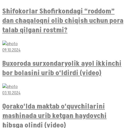
Shifokorlar Shofirkondagi “roddom”
dan chaqaloqni olib chiqish uchun pora
talab qilgani rostmi?
09.10.2024
Buxoroda surxondaryolik ayol ikkinchi
bor bolasini urib o‘ldirdi (video)
03.10.2024
Qorako‘lda maktab o‘quvchilarini
mashinada urib ketgan haydovchi
hibsga olindi (video)