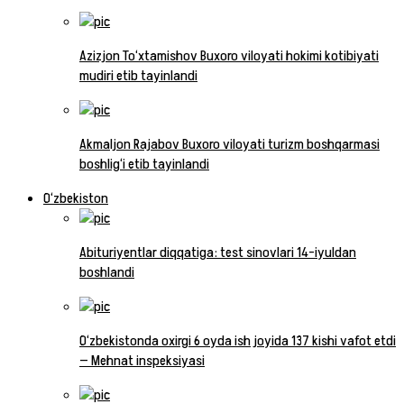
Azizjon To‘xtamishov Buxoro viloyati hokimi kotibiyati
mudiri etib tayinlandi
Akmaljon Rajabov Buxoro viloyati turizm boshqarmasi
boshlig‘i etib tayinlandi
O‘zbekiston
Abituriyentlar diqqatiga: test sinovlari 14-iyuldan
boshlandi
O‘zbekistonda oxirgi 6 oyda ish joyida 137 kishi vafot etdi
— Mehnat inspeksiyasi