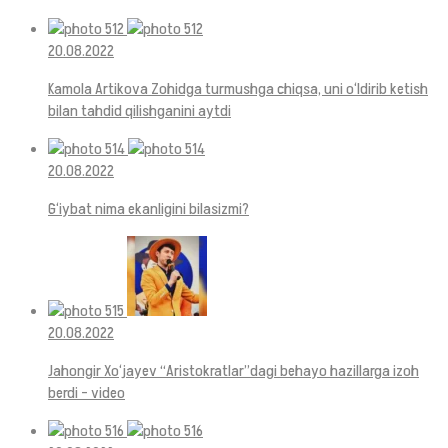
20.08.2022
Kamola Artikova Zohidga turmushga chiqsa, uni o‘ldirib ketish
bilan tahdid qilishganini aytdi
20.08.2022
G‘iybat nima ekanligini bilasizmi?
20.08.2022
Jahongir Xo‘jayev “Aristokratlar”dagi behayo hazillarga izoh
berdi – video