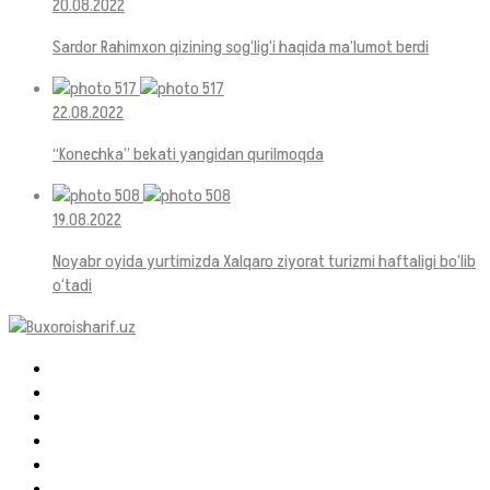
20.08.2022
Sardor Rahimxon qizining sog‘lig‘i haqida ma’lumot berdi
22.08.2022
“Konechka” bekati yangidan qurilmoqda
19.08.2022
Noyabr oyida yurtimizda Xalqaro ziyorat turizmi haftaligi bo‘lib
o‘tadi