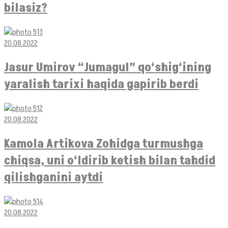
bilasiz?
20.08.2022
Jasur Umirov “Jumagul” qo‘shig‘ining
yaralish tarixi haqida gapirib berdi
20.08.2022
Kamola Artikova Zohidga turmushga
chiqsa, uni o‘ldirib ketish bilan tahdid
qilishganini aytdi
20.08.2022