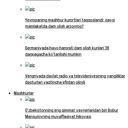
Yevropaning mashhur kurortlari taqqoslandi: qaysi
mamlakatda dam olish arzonroq?
Germaniyada havo harorati dam olish kunlari 38
darajagacha ko‘tarilishi mumkin
Vengriyada davlat radio va televideniyesining yangiliklar
dasturlari vaqtincha efirdan olindi
Mashhurlar
O‘zbekistonning eng qimmat vaynerlaridan biri Bobur
Mansurovning muvaffaqiyat hikoyasi