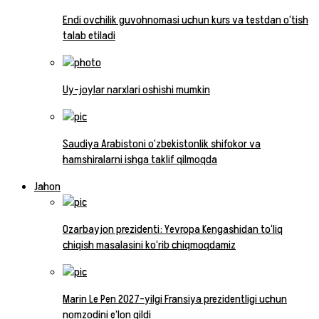
Endi ovchilik guvohnomasi uchun kurs va testdan o‘tish
talab etiladi
Uy-joylar narxlari oshishi mumkin
Saudiya Arabistoni o‘zbekistonlik shifokor va
hamshiralarni ishga taklif qilmoqda
Jahon
Ozarbayjon prezidenti: Yevropa Kengashidan to‘liq
chiqish masalasini ko‘rib chiqmoqdamiz
Marin Le Pen 2027-yilgi Fransiya prezidentligi uchun
nomzodini e’lon qildi