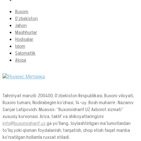
Buxoro
O‘zbekiston
Jahon
Mashhurlar
Hodisalar
Islom
Salomatlik
Aloqa
Tahririyat manzili: 200400, O‘zbekiston Respublikasi, Buxoro viloyati,
Buxoro tumani, Nodirabegim ko‘chasi, 14-uy. Bosh muharrir: Nazarov
Sanjar Latipovich. Muassis: “Buxoroisharif UZ Axborot xizmati”
xususiy korxonasi. Ariza, taklif va shikoyatlaringizni
info@buxoroisharif.uz
ga yoʻllang. Joylashtirilgan maʼlumotlardan
toʻliq yoki qisman foydalanish, tarqatish, chop etish faqat manba
ko‘rsatilgan hollarda ruxsat etiladi.