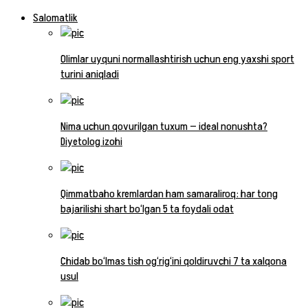
Salomatlik
Olimlar uyquni normallashtirish uchun eng yaxshi sport
turini aniqladi
Nima uchun qovurilgan tuxum — ideal nonushta?
Diyetolog izohi
Qimmatbaho kremlardan ham samaraliroq: har tong
bajarilishi shart bo‘lgan 5 ta foydali odat
Chidab bo‘lmas tish og‘rig‘ini qoldiruvchi 7 ta xalqona
usul