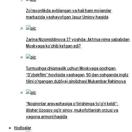
Zo‘ravonlikda ayblangan va hali ham mojarolar
markazida yashayotgan Jasur Umirov haqida
Zarina Nizomiddinova 37 yoshda: Aktrisa nima sababdan
Moskvaga ko‘chib ketgan edi?
Turmushga chiqmaslik uchun Moskvaga qochgan,
“O‘zbekfilm” hovlisida yashagan, 50 dan oshganda ingliz
tilini o‘rgangan dublyaj qirolichasi Mukambar Rahimova
“Nogironlar aravachasiga o‘tirishimga to‘g‘ri keldi”:
Alisher Uzoqov og‘ir sinov, mukofotlanish orzusi va
yagona armoni haqida
Hodisalar