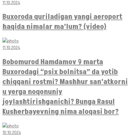
11.10.2024
Buxoroda quriladigan yangi aeroport
haqida nimalar ma’lum? (video)
11.10.2024
Bobomurod Hamdamov 9 marta
Buxorodagi “psix bolnitsa” da yotib
chiqqani rostmi? Mashhur san’atkorni
u yerga noqonuniy
joylashtirishganichi? Bunga Rasul
Kusherbayevning nima aloqasi bor?
10.10.2024