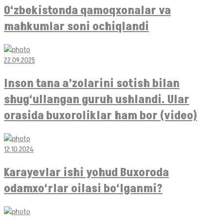
O‘zbekistonda qamoqxonalar va
mahkumlar soni ochiqlandi
22.09.2025
Inson tana a’zolarini sotish bilan
shug‘ullangan guruh ushlandi. Ular
orasida buxoroliklar ham bor (video)
12.10.2024
Karayevlar ishi yohud Buxoroda
odamxo‘rlar oilasi bo‘lganmi?