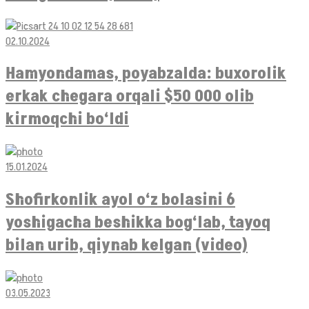
02.10.2024
Hamyondamas, poyabzalda: buxorolik
erkak chegara orqali $50 000 olib
kirmoqchi bo‘ldi
15.01.2024
Shofirkonlik ayol o‘z bolasini 6
yoshigacha beshikka bog‘lab, tayoq
bilan urib, qiynab kelgan (video)
03.05.2023