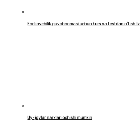
Endi ovchilik guvohnomasi uchun kurs va testdan o‘tish tal
Uy-joylar narxlari oshishi mumkin