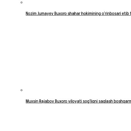
Nozim Jumayev Buxoro shahar hokimining o‘rinbosari etib 
Muxsin Rajabov Buxoro viloyati sog‘liqni saqlash boshqarma