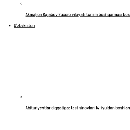
Akmaljon Rajabov Buxoro viloyati turizm boshqarmasi boshl
O‘zbekiston
Abituriyentlar diqqatiga: test sinovlari 14-iyuldan boshlan