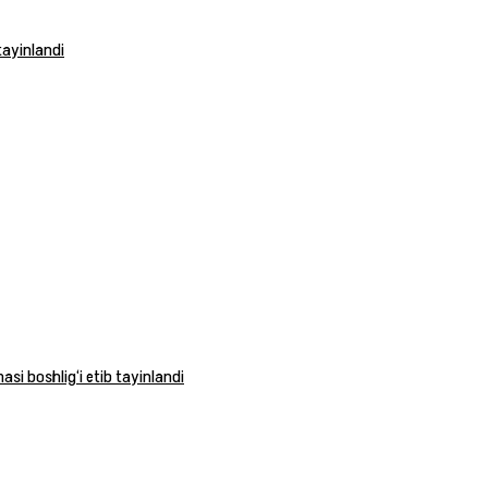
tayinlandi
si boshlig‘i etib tayinlandi